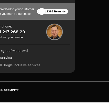
credited to your customer
2388 Rewards
n you make a purchase
y phone:
1 217 268 20
 directly in person
 right of withdrawal
ngraving
l Brogle inclusive services
0% SECURITY