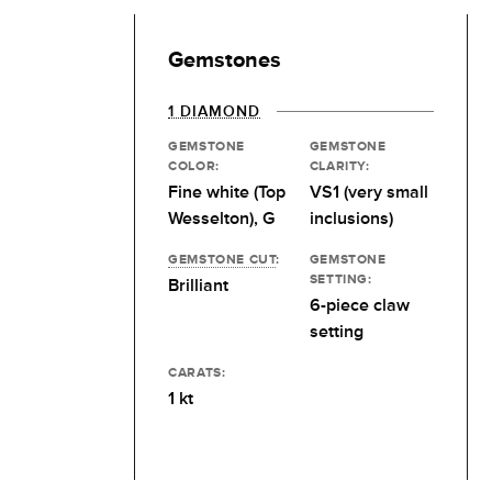
Gemstones
1 DIAMOND
GEMSTONE
GEMSTONE
COLOR:
CLARITY:
Fine white (Top
VS1 (very small
Wesselton), G
inclusions)
GEMSTONE CUT
:
GEMSTONE
SETTING:
Brilliant
6-piece claw
setting
CARATS:
1 kt