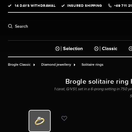
14 DAYS WITHDRAWAL
INSURED SHIPPING
+49 711 2
search
Skip to main navigation
Search
Selection
Classic
Brogle Classic
Diamond jewellery
Solitaire rings
Brogle solitaire ring
1 carat, G/VS1, set in a 6-prong setting in 750 y
5