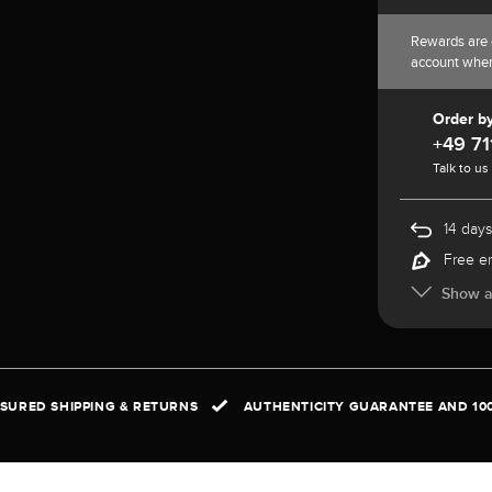
Rewards are 
account whe
Order b
+49 71
Talk to us
14 days
Free e
Show al
NSURED SHIPPING & RETURNS
AUTHENTICITY GUARANTEE AND 10