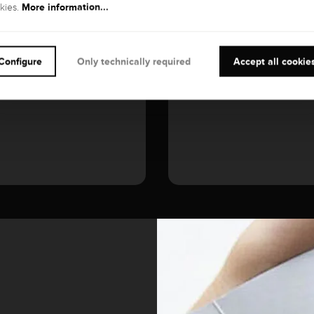
More information...
kies.
Diamond
Configure
Only technically required
Accept all cookie