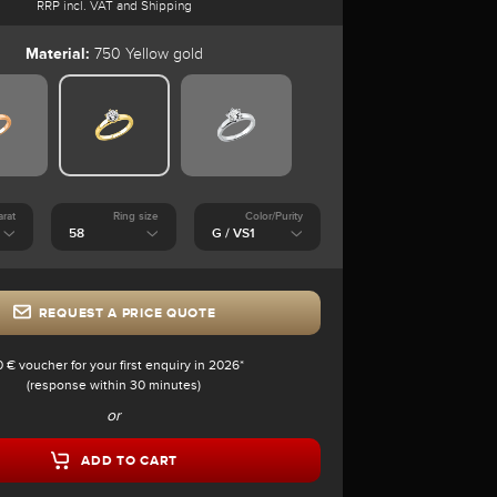
RRP incl. VAT and Shipping
Material:
750 Yellow gold
arat
Ring size
Color/Purity
REQUEST A PRICE QUOTE
0 € voucher for your first enquiry in 2026*
(response within 30 minutes)
or
ADD TO CART