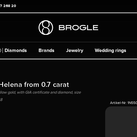
17 268 20
Diamonds
Brands
Jewelry
Wedding rings
 Helena from 0.7 carat
ellow gold, with GIA certificate and diamond, size
8
Artikel-Nr:
1N55