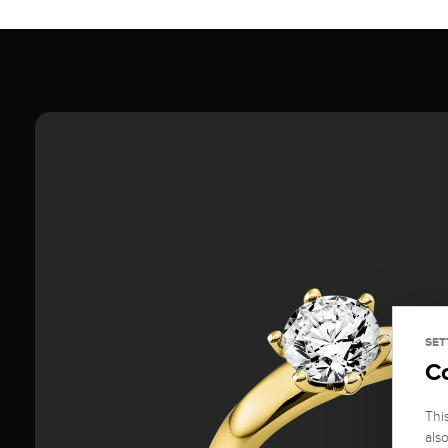
SET
C
Thi
als