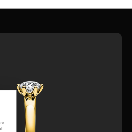
are
ll