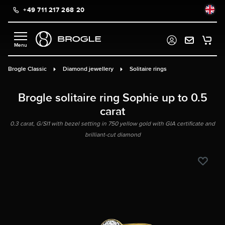
+49 711 217 268 20
in content
Brogle Classic
Diamond jewellery
Solitaire rings
Brogle solitaire ring Sophie up to 0.5
carat
0.3 carat, G/SI1 with bezel setting in 750 yellow gold with GIA certificate and
brilliant-cut diamond