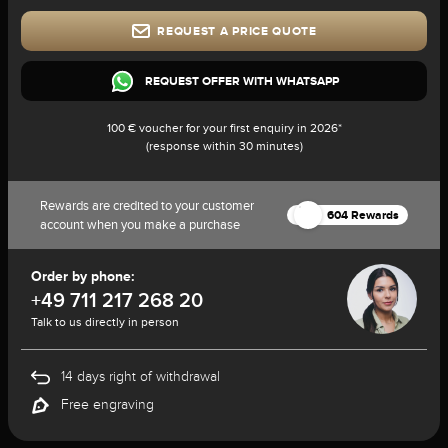
REQUEST A PRICE QUOTE
REQUEST OFFER WITH WHATSAPP
100 € voucher for your first enquiry in 2026*
(response within 30 minutes)
Rewards are credited to your customer
604 Rewards
account when you make a purchase
Order by phone:
+49 711 217 268 20
Talk to us directly in person
14 days right of withdrawal
Free engraving