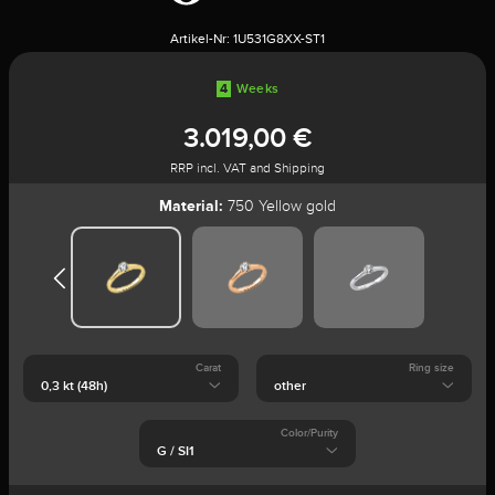
Artikel-Nr:
1U531G8XX-ST1
4
Weeks
3.019,00 €
RRP incl. VAT and Shipping
Material:
750 Yellow gold
Carat
Ring size
Color/Purity