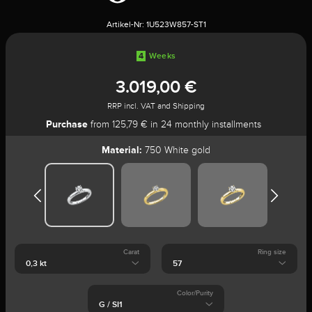
Artikel-Nr:
1U523W857-ST1
4
Weeks
3.019,00 €
RRP incl. VAT and Shipping
Purchase
from 125,79 € in 24 monthly installments
Material:
750 White gold
Carat
Ring size
Color/Purity