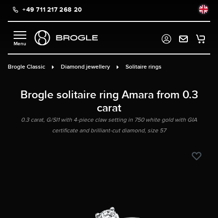
+49 711 217 268 20
in content
Brogle Classic
Diamond jewellery
Solitaire rings
Brogle solitaire ring Amara from 0.3
carat
0.3 carat, G/SI1 with 4-piece claw setting in 750 white gold with GIA
certificate and brilliant-cut diamond, size 57