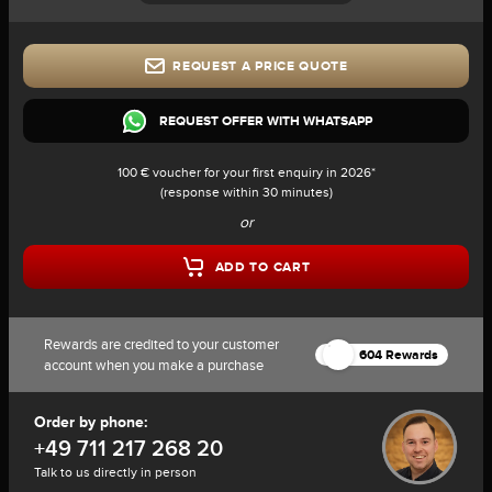
REQUEST A PRICE QUOTE
REQUEST OFFER WITH WHATSAPP
100 € voucher for your first enquiry in 2026*
(response within 30 minutes)
or
ADD TO CART
Rewards are credited to your customer
604 Rewards
account when you make a purchase
Order by phone:
+49 711 217 268 20
Talk to us directly in person