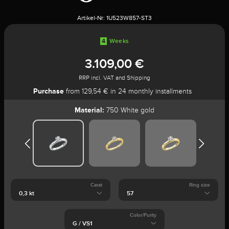
Artikel-Nr:
1U523W857-ST3
4
Weeks
3.109,00 €
RRP incl. VAT and Shipping
Purchase
from 129,54 € in 24 monthly installments
Material:
750 White gold
Carat
Ring size
Color/Purity