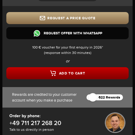
REQUEST A PRICE QUOTE
REQUEST OFFER WITH WHATSAPP
100 € voucher for your first enquiry in 2026*
(response within 30 minutes)
or
ADD TO CART
Rewards are credited to your customer
622 Rewards
account when you make a purchase
Order by phone:
+49 711 217 268 20
Talk to us directly in person