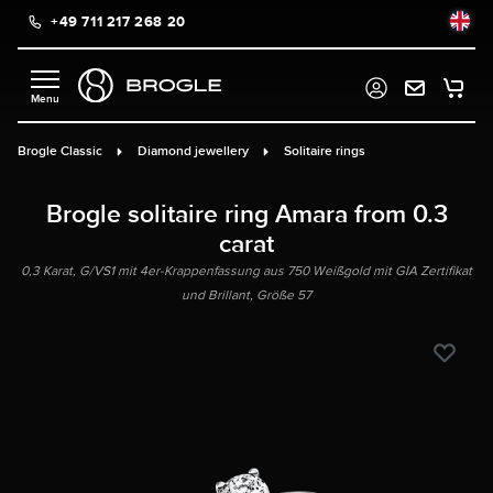
+49 711 217 268 20
in content
Brogle Classic
Diamond jewellery
Solitaire rings
Brogle solitaire ring Amara from 0.3
carat
0,3 Karat, G/VS1 mit 4er-Krappenfassung aus 750 Weißgold mit GIA Zertifikat
und Brillant, Größe 57