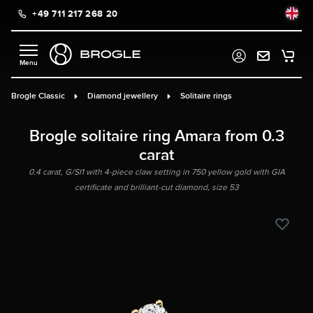
+49 711 217 268 20
in content
Brogle Classic
Diamond jewellery
Solitaire rings
Brogle solitaire ring Amara from 0.3
carat
0.4 carat, G/SI1 with 4-piece claw setting in 750 yellow gold with GIA
certificate and brilliant-cut diamond, size 53