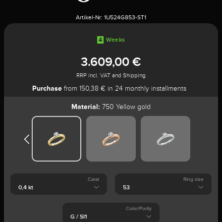
Artikel-Nr:
1U524G853-ST1
4
Weeks
3.609,00 €
RRP incl. VAT and Shipping
Purchase
from 150,38 € in 24 monthly installments
Material:
750 Yellow gold
Carat
Ring size
Color/Purity