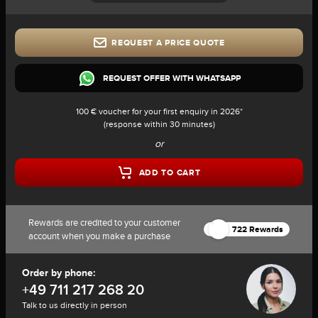
REQUEST A PRICE QUOTE
REQUEST OFFER WITH WHATSAPP
100 € voucher for your first enquiry in 2026*
(response within 30 minutes)
or
ADD TO CART
Rewards are credited to your customer
722 Rewards
account when you make a purchase
Order by phone:
+49 711 217 268 20
Talk to us directly in person