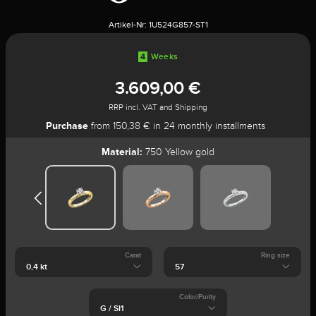
Artikel-Nr:
1U524G857-ST1
4
Weeks
3.609,00 €
RRP incl. VAT and Shipping
Purchase
from 150,38 € in 24 monthly installments
Material:
750 Yellow gold
Carat
Ring size
Color/Purity