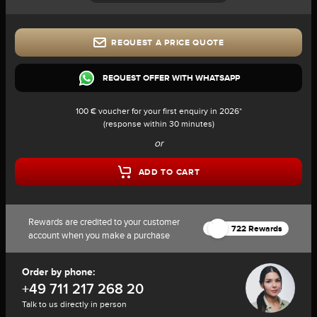
REQUEST A PRICE QUOTE
REQUEST OFFER WITH WHATSAPP
100 € voucher for your first enquiry in 2026*
(response within 30 minutes)
or
ADD TO CART
Rewards are credited to your customer
722 Rewards
account when you make a purchase
Order by phone:
+49 711 217 268 20
Talk to us directly in person