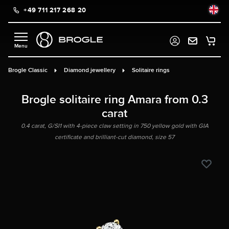
+49 711 217 268 20
in content
Brogle Classic
Diamond jewellery
Solitaire rings
Brogle solitaire ring Amara from 0.3
carat
0.4 carat, G/SI1 with 4-piece claw setting in 750 yellow gold with GIA
certificate and brilliant-cut diamond, size 57