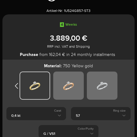
Artikel-Nr:
1U524G857-ST3
4
Weeks
3.889,00 €
RRP incl. VAT and Shipping
Purchase
from 162,04 € in 24 monthly installments
Material:
750 Yellow gold
Carat
Ring size
Color/Purity