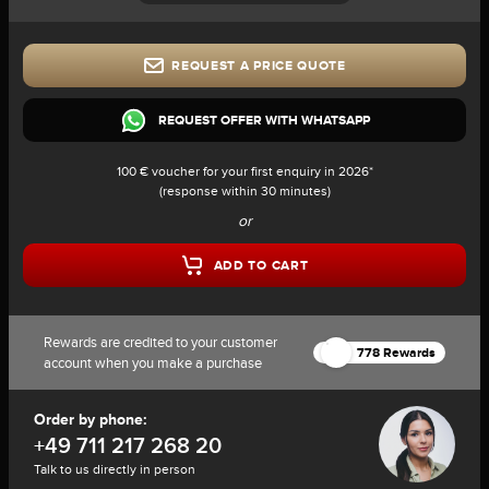
REQUEST A PRICE QUOTE
REQUEST OFFER WITH WHATSAPP
100 € voucher for your first enquiry in 2026*
(response within 30 minutes)
or
ADD TO CART
Rewards are credited to your customer
778 Rewards
account when you make a purchase
Order by phone:
+49 711 217 268 20
Talk to us directly in person