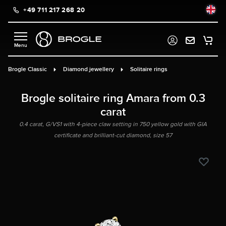
+49 711 217 268 20
in content
Brogle Classic
Diamond jewellery
Solitaire rings
Brogle solitaire ring Amara from 0.3
carat
0.4 carat, G/VS1 with 4-piece claw setting in 750 yellow gold with GIA
certificate and brilliant-cut diamond, size 57