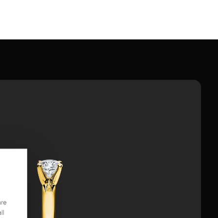
are
ll