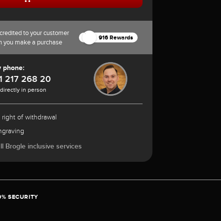
credited to your customer
916 Rewards
n you make a purchase
y phone:
1 217 268 20
 directly in person
 right of withdrawal
ngraving
l Brogle inclusive services
0% SECURITY