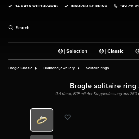
14 DAYS WITHDRAWAL
INSURED SHIPPING
+49 711 2
search
Skip to main navigation
Search
Selection
Classic
Brogle Classic
Diamond jewellery
Solitaire rings
Brogle solitaire ring
0,4 Karat, E/IF mit 4er-Krappenfassung aus 750 G