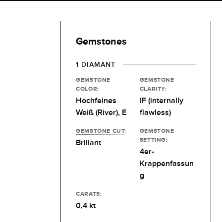
Gemstones
1 DIAMANT
GEMSTONE
GEMSTONE
COLOR:
CLARITY:
Hochfeines
IF (internally
Weiß (River), E
flawless)
GEMSTONE CUT
:
GEMSTONE
SETTING:
Brillant
4er-
Krappenfassun
g
CARATS:
0,4 kt