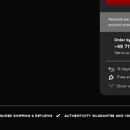
Rewards are 
account whe
Order b
+49 71
Talk to us
14 days
Free e
Show al
NSURED SHIPPING & RETURNS
AUTHENTICITY GUARANTEE AND 10