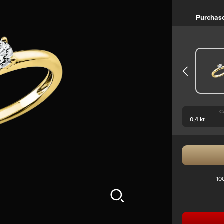
Purchas
C
10