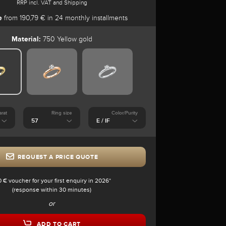
RRP incl. VAT and Shipping
e
from 190,79 € in 24 monthly installments
Material:
750 Yellow gold
arat
Ring size
Color/Purity
REQUEST A PRICE QUOTE
0 € voucher for your first enquiry in 2026*
(response within 30 minutes)
or
ADD TO CART