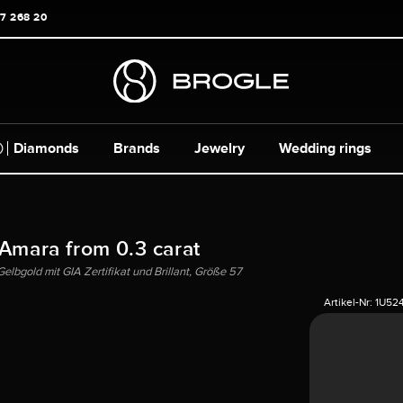
17 268 20
Diamonds
Brands
Jewelry
Wedding rings
 Amara from 0.3 carat
elbgold mit GIA Zertifikat und Brillant, Größe 57
Artikel-Nr:
1U52