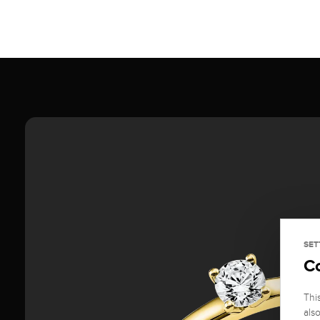
SET
C
Thi
als