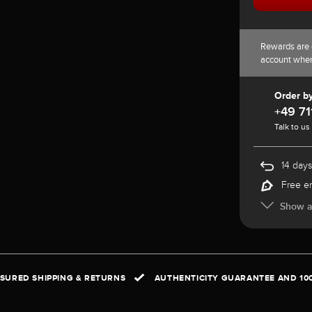
Rewards are 
account whe
Order b
+49 71
Talk to us
14 days
Free e
Show al
NSURED SHIPPING & RETURNS
AUTHENTICITY GUARANTEE AND 10