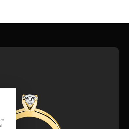
are
ll