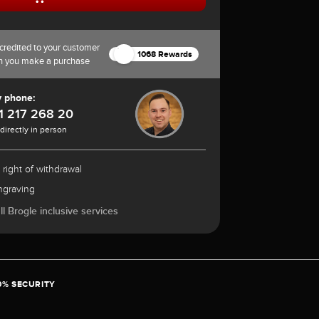
credited to your customer
1068 Rewards
n you make a purchase
y phone:
1 217 268 20
 directly in person
 right of withdrawal
ngraving
l Brogle inclusive services
0% SECURITY