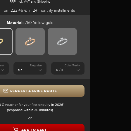
RRP incl. VAT and Shipping
e
from 222,46 € in 24 monthly installments
Material:
750 Yellow gold
arat
Ring size
Color/Purity
REQUEST A PRICE QUOTE
0 € voucher for your first enquiry in 2026*
(response within 30 minutes)
or
ADD TO CART