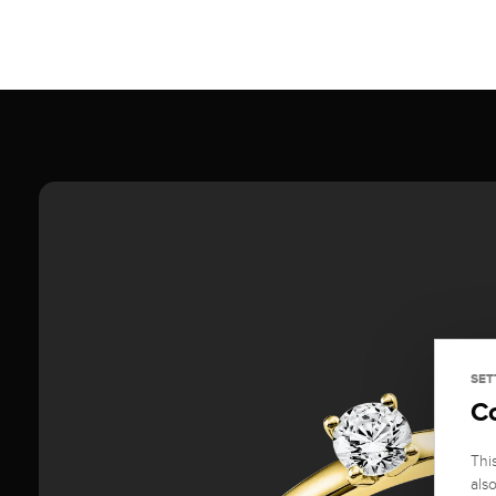
SET
C
Thi
als