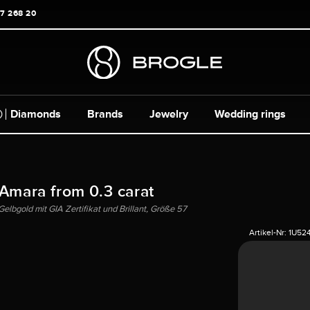
17 268 20
Diamonds
Brands
Jewelry
Wedding rings
 Amara from 0.3 carat
elbgold mit GIA Zertifikat und Brillant, Größe 57
Artikel-Nr:
1U52