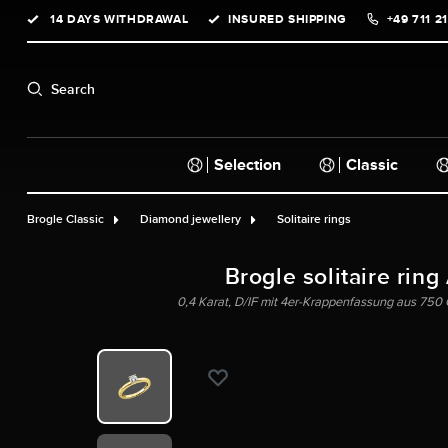
14 DAYS WITHDRAWAL
INSURED SHIPPING
+49 711 2
search
Skip to main navigation
Search
Selection
Classic
Brogle Classic
Diamond jewellery
Solitaire rings
Brogle solitaire ring
0,4 Karat, D/IF mit 4er-Krappenfassung aus 750 G