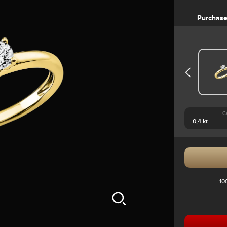
Purchas
C
10