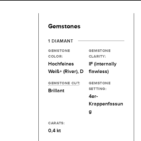
Gemstones
1 DIAMANT
GEMSTONE
GEMSTONE
COLOR:
CLARITY:
Hochfeines
IF (internally
Weiß+ (River), D
flawless)
GEMSTONE CUT
:
GEMSTONE
SETTING:
Brillant
4er-
Krappenfassun
g
CARATS:
0,4 kt