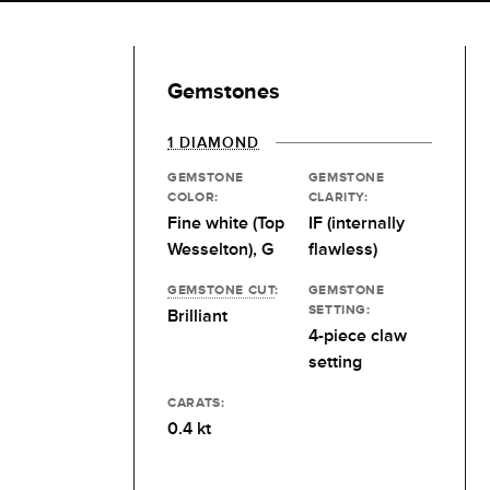
Gemstones
1 DIAMOND
GEMSTONE
GEMSTONE
COLOR:
CLARITY:
Fine white (Top
IF (internally
Wesselton), G
flawless)
GEMSTONE CUT
:
GEMSTONE
SETTING:
Brilliant
4-piece claw
setting
CARATS:
0.4 kt