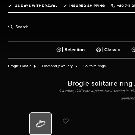
28 DAYS WITHDRAWAL
INSURED SHIPPING
+49 711 2
search
Skip to main navigation
Search
Selection
Classic
Brogle Classic
Diamond jewellery
Solitaire rings
Brogle solitaire ring
0.4 carat, G/IF with 4-piece claw setting in 950
diamond,