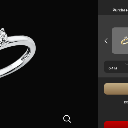
Purchas
C
10