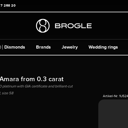
17 268 20
Diamonds
Brands
Jewelry
Wedding rings
 Amara from 0.3 carat
 platinum with GIA certificate and brilliant-cut
 size 58
Artikel-Nr:
1U52