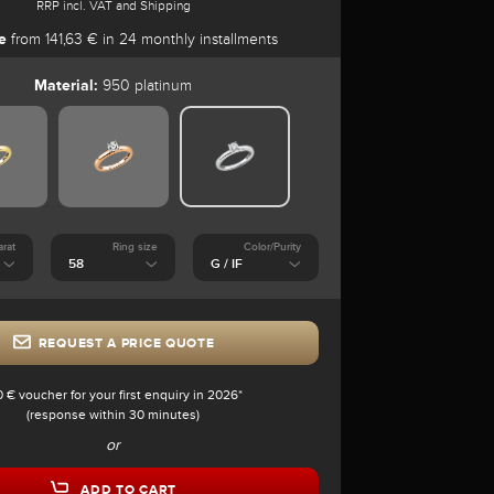
RRP incl. VAT and Shipping
e
from 141,63 € in 24 monthly installments
Material:
950 platinum
arat
Ring size
Color/Purity
REQUEST A PRICE QUOTE
0 € voucher for your first enquiry in 2026*
(response within 30 minutes)
or
ADD TO CART