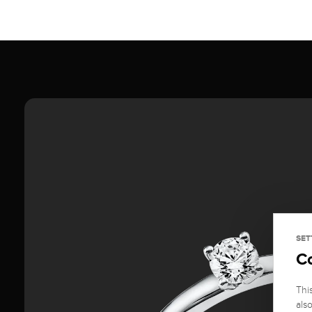
SET
C
Thi
als