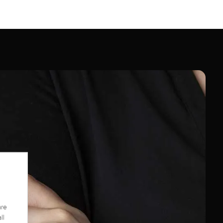
are
ll