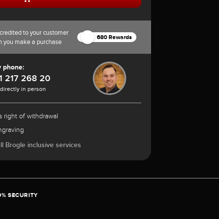
credited to your customer
680 Rewards
n you make a purchase
y phone:
1 217 268 20
 directly in person
 right of withdrawal
ngraving
l Brogle inclusive services
0% SECURITY