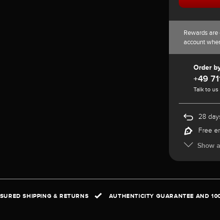
Rewards are 
account whe
Order b
+49 71
Talk to us
28 days
Free e
Show al
NSURED SHIPPING & RETURNS
AUTHENTICITY GUARANTEE AND 10