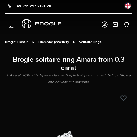
+49 711 217 268 20
in content
Brogle Classic
Diamond jewellery
Solitaire rings
Brogle solitaire ring Amara from 0.3
carat
0.4 carat, G/IF with 4-piece claw setting in 950 platinum with GIA certificate
and brilliant-cut diamond