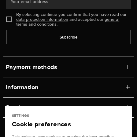
Your email address
By selecting continue you confirm that you have read our
data protection information
and accepted our
general
terms and conditions
.
Subscribe
Payment methods
Information
Workshops
Service
Retail store
SETTINGS
Cookie preferences
Contact
Jeweler Brogle
Shipping & Payment
Unsubscribe from newsletter
This website uses cookies to provide the best possible