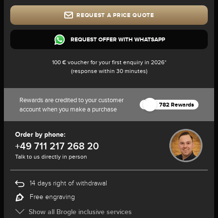
REQUEST A PRICE QUOTE
REQUEST OFFER WITH WHATSAPP
100 € voucher for your first enquiry in 2026*
(response within 30 minutes)
Rewards are credited to your customer
782 Rewards
account when you make a purchase
Order by phone:
+49 711 217 268 20
Talk to us directly in person
14 days right of withdrawal
Free engraving
Show all Brogle inclusive services