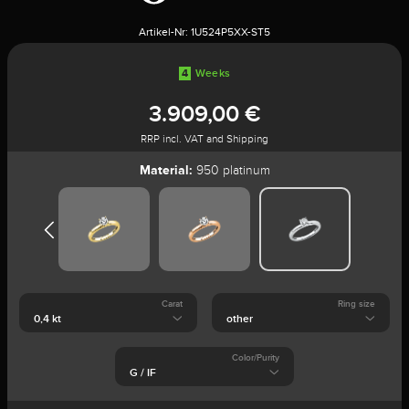
Artikel-Nr:
1U524P5XX-ST5
4
Weeks
3.909,00 €
RRP incl. VAT and Shipping
Material:
950 platinum
Carat
Ring size
Color/Purity