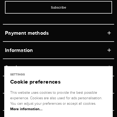
Subscribe
Payment methods
Information
Workshops
Service
Retail store
SETTINGS
Cookie preferences
Contact
Jeweler Brogle
Shipping & Payment
Unsubscribe from newsletter
This website uses cookies to provide the best possible
Advisor
About us
experience. Cookies are also used for ads personalisation.
Personal adviser
Returns service
You can adjust your preferences or accept all cookies.
Company
More information...
Size Advisor
+49 711 217 268 20