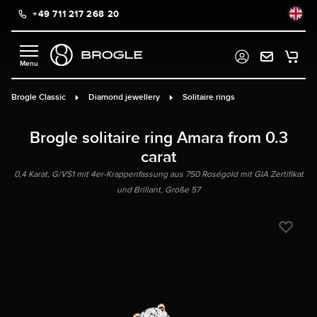
+49 711 217 268 20
in content
Brogle Classic
Diamond jewellery
Solitaire rings
Brogle solitaire ring Amara from 0.3
carat
0,4 Karat, G/VS1 mit 4er-Krappenfassung aus 750 Roségold mit GIA Zertifikat
und Brillant, Größe 57