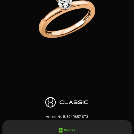
Artikel-Nr:
1U524R857-ST3
4
Weeks