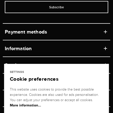
Subscribe
Payment methods
Information
Workshops
Service
Retail store
SETTINGS
Cookie preferences
Contact
Jeweler Brogle
Shipping & Payment
Unsubscribe from newsletter
This website uses cookies to provide the best possible
Advisor
About us
experience. Cookies are also used for ads personalisation.
Personal adviser
Returns service
You can adjust your preferences or accept all cookies.
Company
More information...
Size Advisor
+49 711 217 268 20