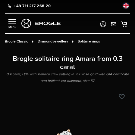
+49 711 217 268 20
in content
Brogle Classic
Diamond jewellery
Solitaire rings
Brogle solitaire ring Amara from 0.3
carat
0.4 carat, D/IF with 4-piece claw setting in 750 rose gold with GIA certificate
and brilliant-cut diamond, size 57