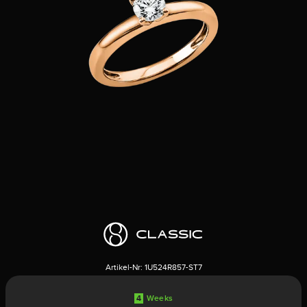
Artikel-Nr:
1U524R857-ST7
4
Weeks