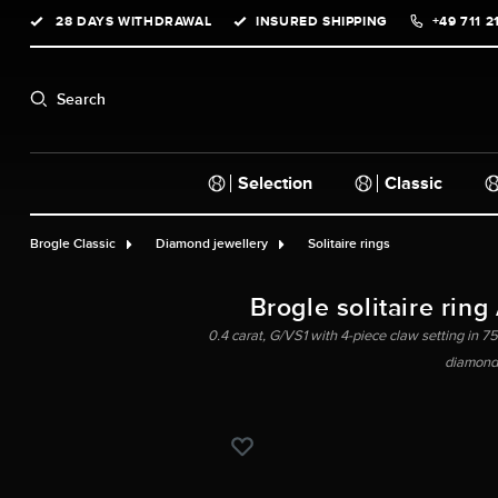
28 DAYS WITHDRAWAL
INSURED SHIPPING
+49 711 2
search
Skip to main navigation
Search
Selection
Classic
Brogle Classic
Diamond jewellery
Solitaire rings
Brogle solitaire ring
0.4 carat, G/VS1 with 4-piece claw setting in 750
diamond,