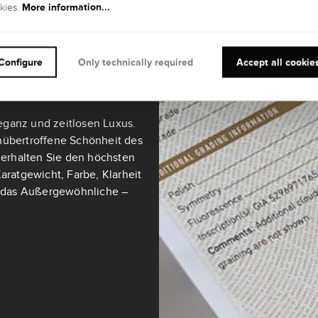
More information...
kies.
teine ab 0,3 Karat sind mit
ultimativen Maßstab für
Configure
Only technically required
Accept all cookie
eganz und zeitlosen Luxus.
nübertroffene Schönheit des
t erhalten Sie den höchsten
aratgewicht, Farbe, Klarheit
ch das Außergewöhnliche –