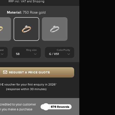
RRP incl. VAT and Shipping
Material:
750 Rose gold
arat
Ring size
Color/Purity
REQUEST A PRICE QUOTE
0 € voucher for your first enquiry in 2026*
(response within 30 minutes)
credited to your customer
676 Rewards
n you make a purchase