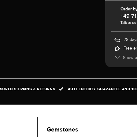
Order b
+49 71
Talk to us
28 days
Free e
Show al
NSURED SHIPPING & RETURNS
AUTHENTICITY GUARANTEE AND 10
Gemstones