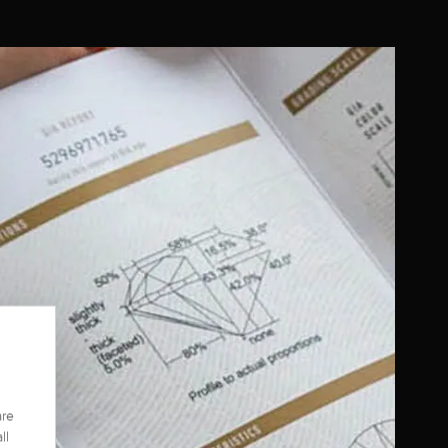
are
ll