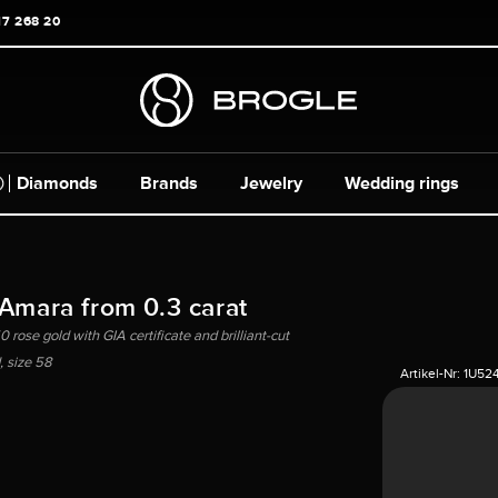
17 268 20
Diamonds
Brands
Jewelry
Wedding rings
 Amara from 0.3 carat
 rose gold with GIA certificate and brilliant-cut
 size 58
Artikel-Nr:
1U52