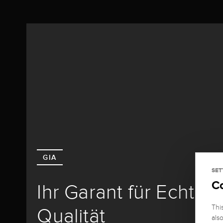
GIA
SET
C
Ihr Garant für Echthe
Thi
Qualität
als