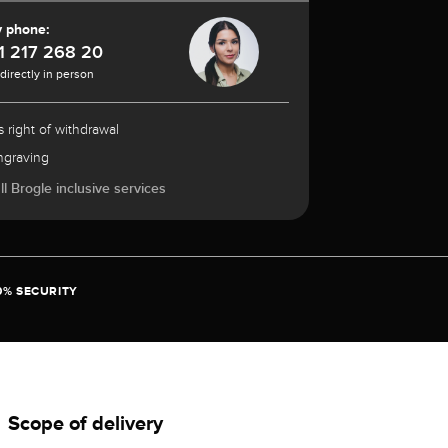
y phone:
1 217 268 20
 directly in person
 right of withdrawal
ngraving
l Brogle inclusive services
0% SECURITY
Scope of delivery