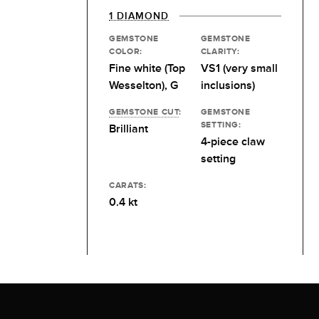
1 DIAMOND
GEMSTONE
GEMSTONE
COLOR:
CLARITY:
Fine white (Top
VS1 (very small
Wesselton), G
inclusions)
GEMSTONE CUT
:
GEMSTONE
SETTING:
Brilliant
4-piece claw
setting
CARATS:
0.4 kt