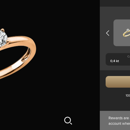
C
10
Rewards are 
account whe