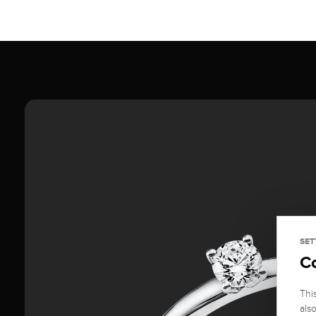
SET
C
Thi
als