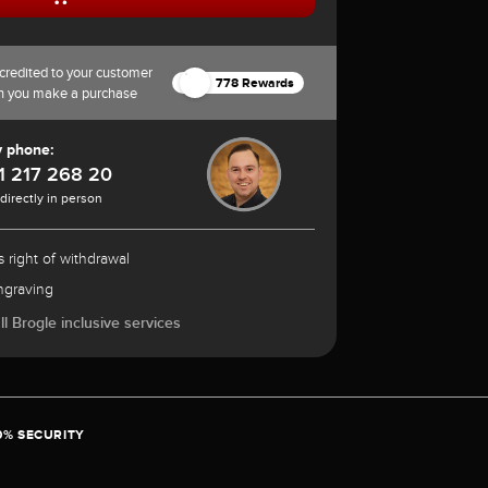
credited to your customer
778 Rewards
n you make a purchase
y phone:
1 217 268 20
 directly in person
 right of withdrawal
ngraving
l Brogle inclusive services
0% SECURITY