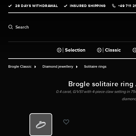
28 DAYS WITHDRAWAL
INSURED SHIPPING
+49 711 2
search
Skip to main navigation
Search
Selection
Classic
Brogle Classic
Diamond jewellery
Solitaire rings
Brogle solitaire ring
0.4 carat, G/VS1 with 4-piece claw setting in 750
diamond,