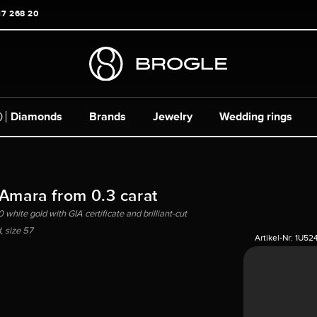
17 268 20
Diamonds
Brands
Jewelry
Wedding rings
 Amara from 0.3 carat
 white gold with GIA certificate and brilliant-cut
 size 57
Artikel-Nr:
1U52