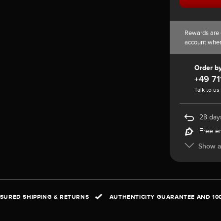
Rewards are 
account whe
Order b
+49 71
Talk to us
28 days
Free e
Show al
NSURED SHIPPING & RETURNS
AUTHENTICITY GUARANTEE AND 10