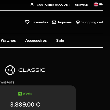
EN
CUSTOMER ACCOUNT
SERVICE
Favourites
Inquiries
Shopping cart
Watches
Accessoires
Sale
4W857-ST3
4
Weeks
3.889,00 €