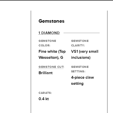
Gemstones
1 DIAMOND
GEMSTONE
GEMSTONE
COLOR:
CLARITY:
Fine white (Top
VS1 (very small
Wesselton), G
inclusions)
GEMSTONE CUT
:
GEMSTONE
SETTING:
Brilliant
4-piece claw
setting
CARATS:
0.4 kt