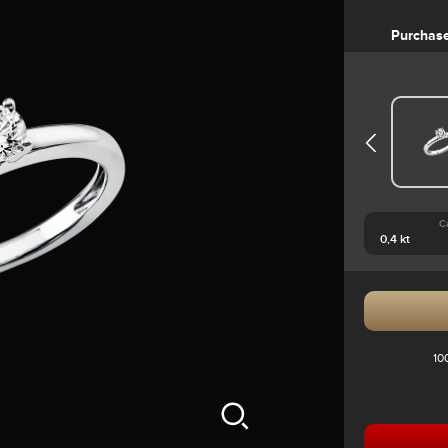
Purchas
C
10