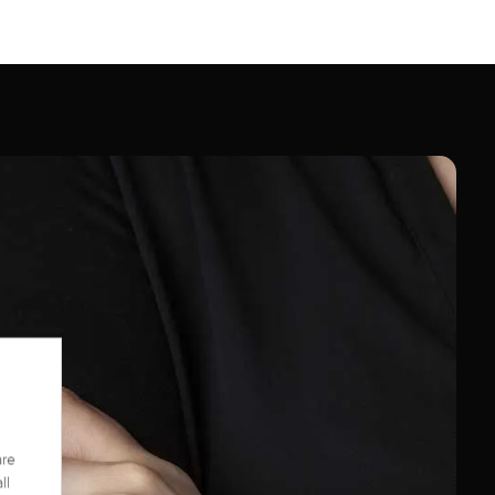
are
ll