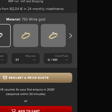
RRP incl. VAT and Shipping
e
from 162,04 € in 24 monthly installments
Material:
750 White gold
arat
Ring size
Color/Purity
REQUEST A PRICE QUOTE
0 € voucher for your first enquiry in 2026*
(response within 30 minutes)
or
ADD TO CART