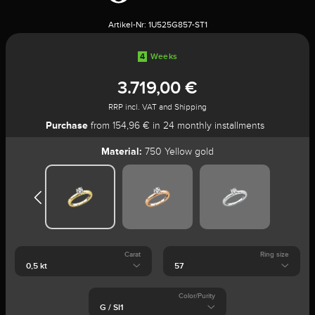
Artikel-Nr:
1U525G857-ST1
4
Weeks
3.719,00 €
RRP incl. VAT and Shipping
Purchase
from 154,96 € in 24 monthly installments
Material:
750 Yellow gold
Carat
Ring size
Color/Purity