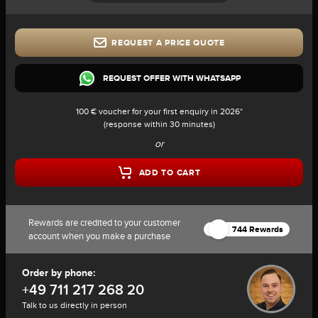
REQUEST A PRICE QUOTE
REQUEST OFFER WITH WHATSAPP
100 € voucher for your first enquiry in 2026*
(response within 30 minutes)
or
ADD TO CART
Rewards are credited to your customer
744 Rewards
account when you make a purchase
Order by phone:
+49 711 217 268 20
Talk to us directly in person