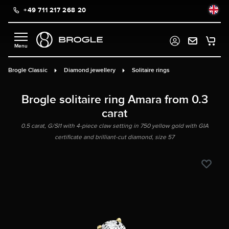
+49 711 217 268 20
in content
Brogle Classic
Diamond jewellery
Solitaire rings
Brogle solitaire ring Amara from 0.3
carat
0.5 carat, G/SI1 with 4-piece claw setting in 750 yellow gold with GIA
certificate and brilliant-cut diamond, size 57