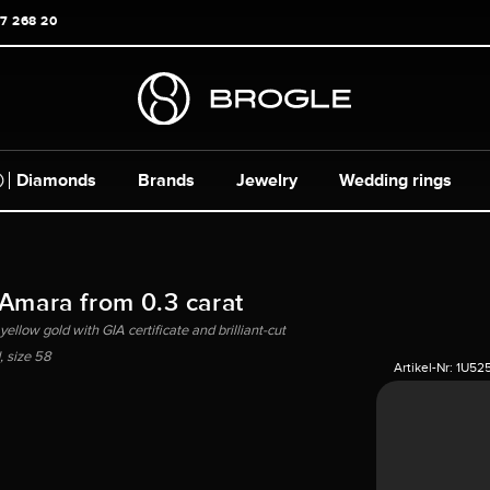
17 268 20
Diamonds
Brands
Jewelry
Wedding rings
 Amara from 0.3 carat
yellow gold with GIA certificate and brilliant-cut
 size 58
Artikel-Nr:
1U52