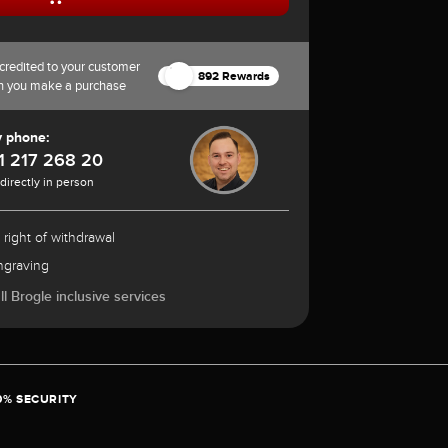
credited to your customer
892 Rewards
n you make a purchase
y phone:
1 217 268 20
 directly in person
 right of withdrawal
ngraving
l Brogle inclusive services
0% SECURITY