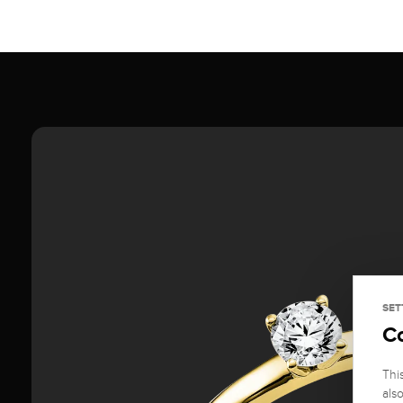
SET
C
Thi
als