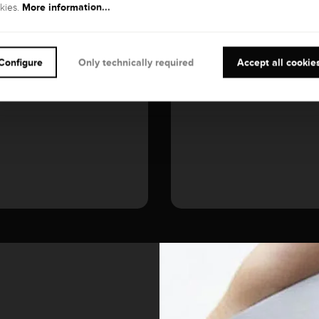
More information...
kies.
GEMSTONE
Diamond
Configure
Only technically required
Accept all cookie