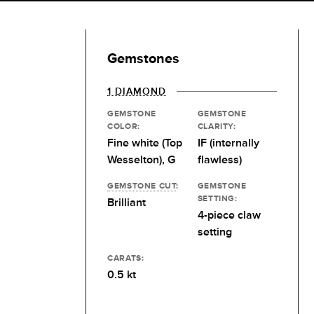
Gemstones
1 DIAMOND
GEMSTONE
GEMSTONE
COLOR:
CLARITY:
Fine white (Top
IF (internally
Wesselton), G
flawless)
GEMSTONE CUT
:
GEMSTONE
SETTING:
Brilliant
4-piece claw
setting
CARATS:
0.5 kt