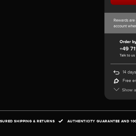
Rewards are 
account whe
Order b
+49 71
Talk to us
14 days
Free e
Show al
NSURED SHIPPING & RETURNS
AUTHENTICITY GUARANTEE AND 10