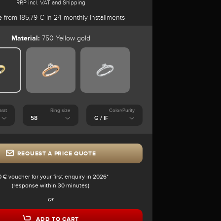
RRP incl. VAT and Shipping
e
from 185,79 € in 24 monthly installments
Material:
750 Yellow gold
arat
Ring size
Color/Purity
REQUEST A PRICE QUOTE
0 € voucher for your first enquiry in 2026*
(response within 30 minutes)
or
ADD TO CART