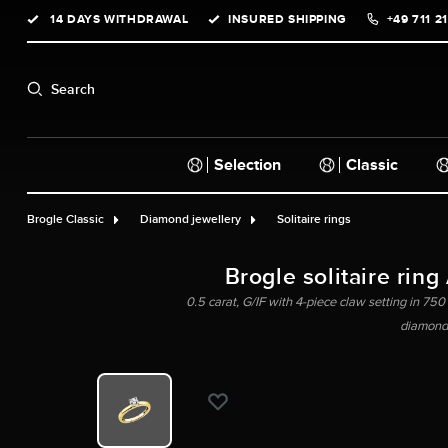
14 DAYS WITHDRAWAL
INSURED SHIPPING
+49 711 2
search
Skip to main navigation
Search
Selection
Classic
Brogle Classic
Diamond jewellery
Solitaire rings
Brogle solitaire ring
0.5 carat, G/IF with 4-piece claw setting in 750 
diamond,