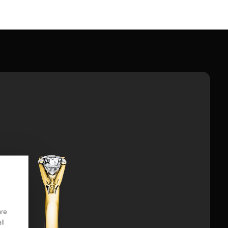
are
ll