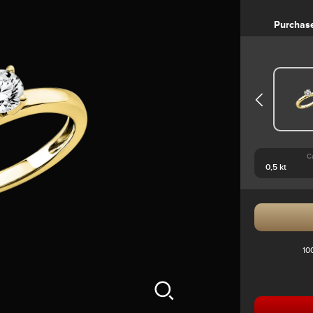
Purchas
C
10