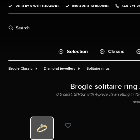
28 DAYS WITHDRAWAL
INSURED SHIPPING
+49 711 2
search
Skip to main navigation
Search
Selection
Classic
Brogle Classic
Diamond jewellery
Solitaire rings
Brogle solitaire ring
0.5 carat, G/VS2 with 4-piece claw setting in 750 
dia