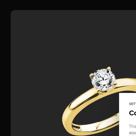
SET
C
Thi
als