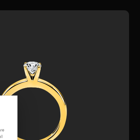
are
ll