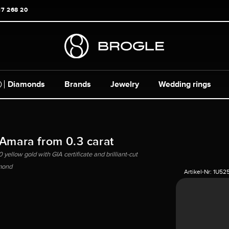
17 268 20
Diamonds
Brands
Jewelry
Wedding rings
 Amara from 0.3 carat
yellow gold with GIA certificate and brilliant-cut
mond
Artikel-Nr:
1U52