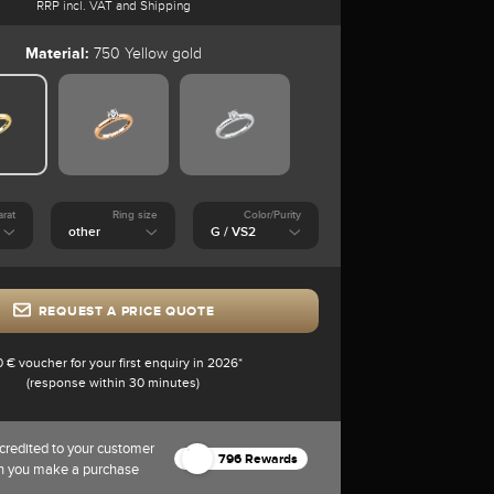
RRP incl. VAT and Shipping
Material:
750 Yellow gold
arat
Ring size
Color/Purity
REQUEST A PRICE QUOTE
0 € voucher for your first enquiry in 2026*
(response within 30 minutes)
credited to your customer
796 Rewards
n you make a purchase