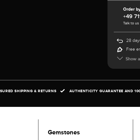
Order b
+49 71
Talk to us
28 days
Free e
Show al
NSURED SHIPPING & RETURNS
AUTHENTICITY GUARANTEE AND 10
Gemstones