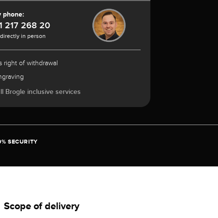
y phone:
1 217 268 20
 directly in person
 right of withdrawal
ngraving
l Brogle inclusive services
0% SECURITY
Scope of delivery