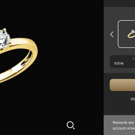
C
10
Rewards are 
account whe