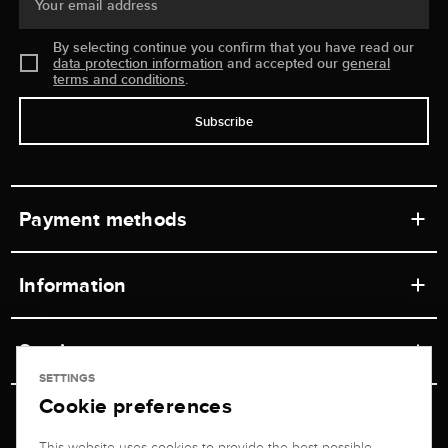
Your email address
By selecting continue you confirm that you have read our
data protection information
and accepted our
general
terms and conditions
.
Subscribe
Payment methods
Information
Workshops
Service
Retail store
SETTINGS
Cookie preferences
Contact
Jeweler Brogle
Shipping & Payment
Unsubscribe from newsletter
This website uses cookies to provide the best possible