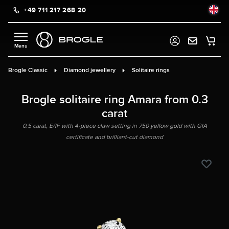
+49 711 217 268 20
in content
Brogle Classic
Diamond jewellery
Solitaire rings
Brogle solitaire ring Amara from 0.3
carat
0.5 carat, E/IF with 4-piece claw setting in 750 yellow gold with GIA
certificate and brilliant-cut diamond