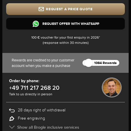
REQUEST A PRICE QUOTE
REQUEST OFFER WITH WHATSAPP
100 € voucher for your first enquiry in 2026*
(response within 30 minutes)
Rewards are credited to your customer
1084 Rewards
account when you make a purchase
Order by phone:
+49 711 217 268 20
Talk to us directly in person
28 days right of withdrawal
Free engraving
Show all Brogle inclusive services