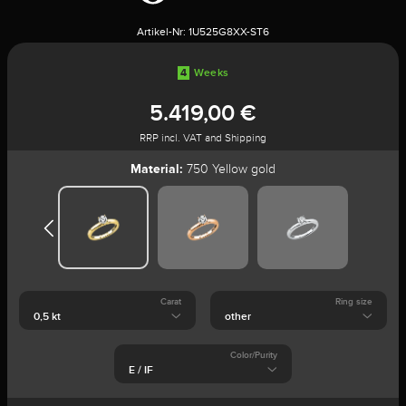
Artikel-Nr:
1U525G8XX-ST6
4
Weeks
5.419,00 €
RRP incl. VAT and Shipping
Material:
750 Yellow gold
Carat
Ring size
Color/Purity