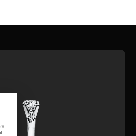
are
ll