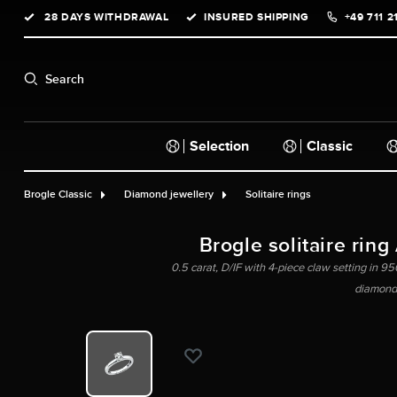
28 DAYS WITHDRAWAL
INSURED SHIPPING
+49 711 2
search
Skip to main navigation
Search
Selection
Classic
Brogle Classic
Diamond jewellery
Solitaire rings
Brogle solitaire ring
0.5 carat, D/IF with 4-piece claw setting in 950
diamond,