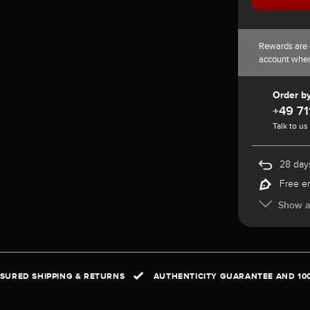
Rewards are 
account whe
Order b
+49 71
Talk to us
28 days
Free e
Show al
NSURED SHIPPING & RETURNS
AUTHENTICITY GUARANTEE AND 10