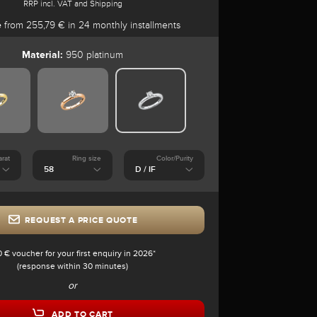
RRP incl. VAT and Shipping
e
from 255,79 € in 24 monthly installments
Material:
950 platinum
arat
Ring size
Color/Purity
REQUEST A PRICE QUOTE
0 € voucher for your first enquiry in 2026*
(response within 30 minutes)
or
ADD TO CART