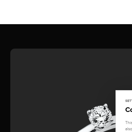
SET
C
Thi
als