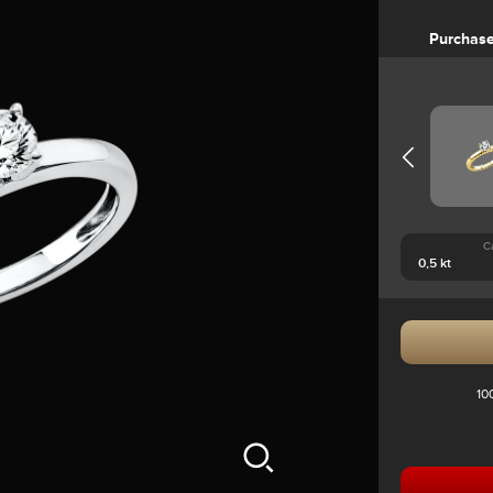
Purchas
C
10