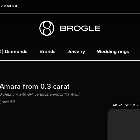
17 268 20
Diamonds
Brands
Jewelry
Wedding rings
 Amara from 0.3 carat
 platinum with GIA certificate and brilliant-cut
 size 58
Artikel-Nr:
1U52