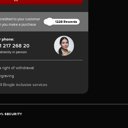
credited to your customer
1228 Rewards
n you make a purchase
y phone:
1 217 268 20
 directly in person
 right of withdrawal
ngraving
l Brogle inclusive services
0% SECURITY