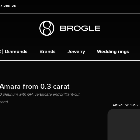
17 268 20
Diamonds
Brands
Jewelry
Wedding rings
 Amara from 0.3 carat
 platinum with GIA certificate and brilliant-cut
mond
Artikel-Nr:
1U52