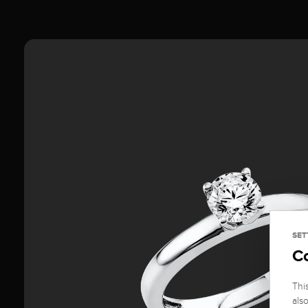
SET
C
Thi
als