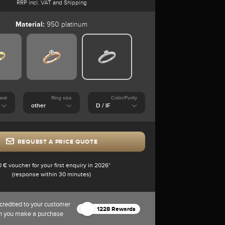
RRP incl. VAT and Shipping
Material:
950 platinum
arat
Ring size
Color/Purity
REQUEST A PRICE QUOTE
0 € voucher for your first enquiry in 2026*
(response within 30 minutes)
credited to your customer
1228 Rewards
n you make a purchase