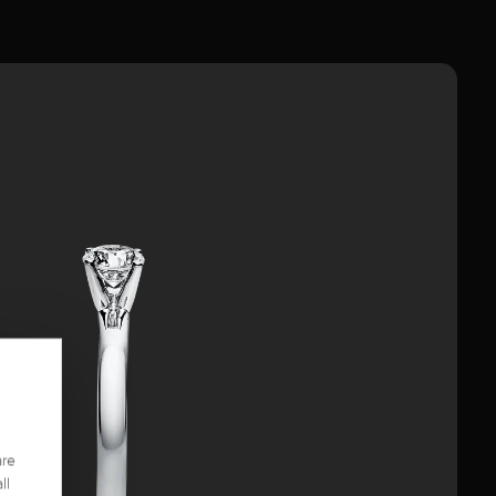
are
ll