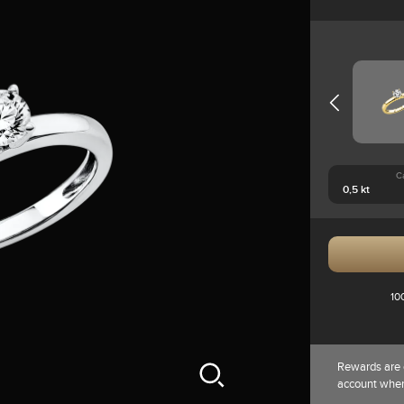
C
10
Rewards are 
account whe