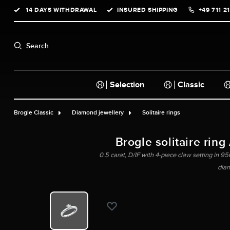
14 DAYS WITHDRAWAL
INSURED SHIPPING
+49 711 2
search
Skip to main navigation
Search
Selection
Classic
Brogle Classic
Diamond jewellery
Solitaire rings
Brogle solitaire ring
0.5 carat, D/IF with 4-piece claw setting in 950
dia