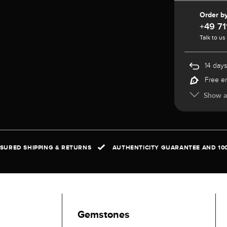
Order b
+49 71
Talk to us
14 days
Free e
Show al
NSURED SHIPPING & RETURNS
AUTHENTICITY GUARANTEE AND 10
Gemstones