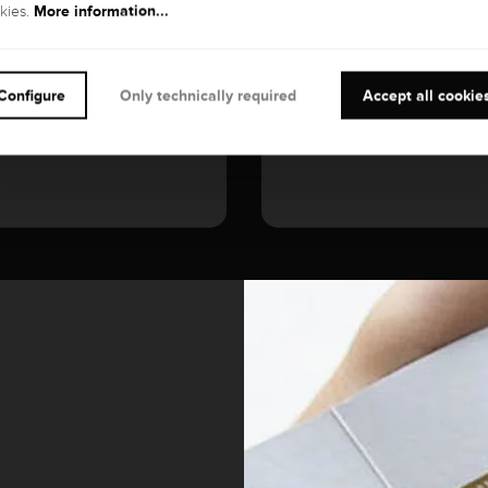
More information...
kies.
Configure
Only technically required
Accept all cookie