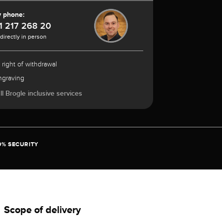
y phone:
1 217 268 20
 directly in person
 right of withdrawal
ngraving
l Brogle inclusive services
0% SECURITY
Scope of delivery