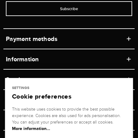
Subscribe
Payment methods
Information
Workshops
Service
Retail store
SETTINGS
Cookie preferences
Contact
Jeweler Brogle
Shipping & Payment
Unsubscribe from newsletter
This website uses cookies to provide the best possible
Advisor
About us
experience. Cookies are also used for ads personalisation.
Personal adviser
Returns service
You can adjust your preferences or accept all cookies.
Company
More information...
Size Advisor
+49 711 217 268 20