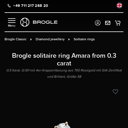
+49 711 217 268 20
in content
Brogle Classic
Diamond jewellery
Solitaire rings
Brogle solitaire ring Amara from 0.3
carat
0,5 Karat, G/SI1 mit 4er-Krappenfassung aus 750 Roségold mit GIA Zertifikat
und Brillant, Größe 58