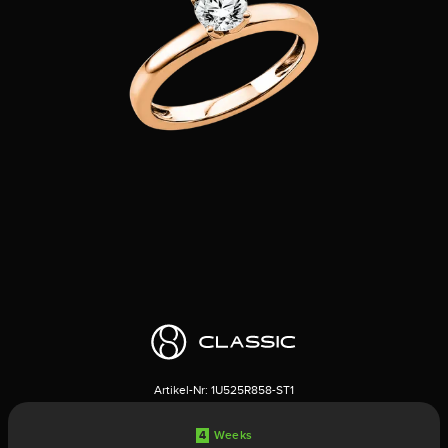
Artikel-Nr:
1U525R858-ST1
4
Weeks