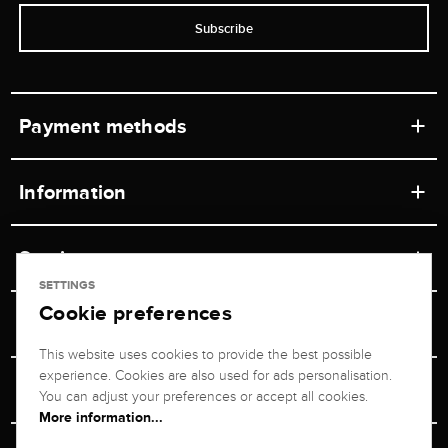
Subscribe
Payment methods
Information
Workshops
Service
Retail store
SETTINGS
Cookie preferences
Contact
Jeweler Brogle
Shipping & Payment
Unsubscribe from newsletter
This website uses cookies to provide the best possible
Advisor
About us
experience. Cookies are also used for ads personalisation.
Personal adviser
Returns service
You can adjust your preferences or accept all cookies.
Company
More information...
Size Advisor
+49 711 217 268 20