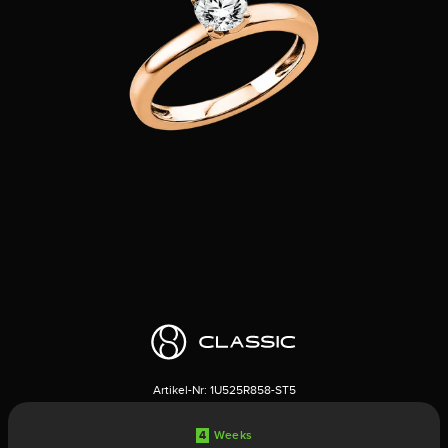
Artikel-Nr:
1U525R858-ST5
4
Weeks