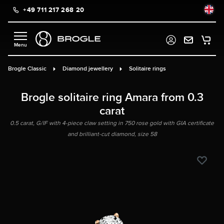
+49 711 217 268 20
in content
Brogle Classic
Diamond jewellery
Solitaire rings
Brogle solitaire ring Amara from 0.3
carat
0.5 carat, G/IF with 4-piece claw setting in 750 rose gold with GIA certificate
and brilliant-cut diamond, size 58