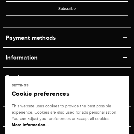
Subscribe
Payment methods
Information
Workshops
Service
Retail store
SETTINGS
Cookie preferences
Contact
Jeweler Brogle
Shipping & Payment
Unsubscribe from newsletter
This website uses cookies to provide the best possible
Advisor
About us
experience. Cookies are also used for ads personalisation.
Personal adviser
Returns service
You can adjust your preferences or accept all cookies.
Company
More information...
Size Advisor
+49 711 217 268 20