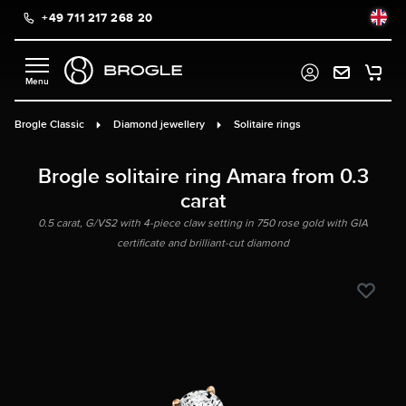
+49 711 217 268 20
in content
Brogle Classic
Diamond jewellery
Solitaire rings
Brogle solitaire ring Amara from 0.3
carat
0.5 carat, G/VS2 with 4-piece claw setting in 750 rose gold with GIA
certificate and brilliant-cut diamond