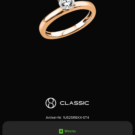
Artikel-Nr:
1U525R8XX-ST4
4
Weeks