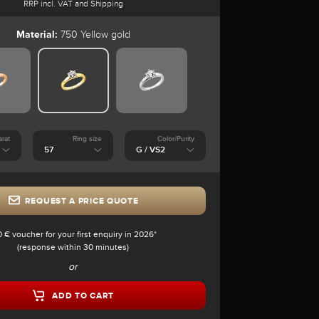
RRP incl. VAT and Shipping
Material:
750 Yellow gold
arat
Ring size
Color/Purity
REQUEST A PRICE QUOTE
0 € voucher for your first enquiry in 2026*
(response within 30 minutes)
or
ADD TO CART