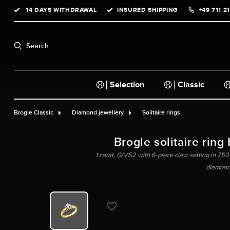
14 DAYS WITHDRAWAL
INSURED SHIPPING
+49 711 2
search
Skip to main navigation
Search
Selection
Classic
Brogle Classic
Diamond jewellery
Solitaire rings
Brogle solitaire ring
1 carat, G/VS2 with 6-piece claw setting in 750 y
diamond,