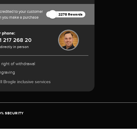
credited to your customer
2278 Rewards
n you make a purchase
y phone:
1 217 268 20
 directly in person
 right of withdrawal
ngraving
l Brogle inclusive services
0% SECURITY