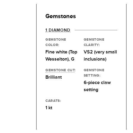
Gemstones
1 DIAMOND
GEMSTONE
GEMSTONE
COLOR:
CLARITY:
Fine white (Top
VS2 (very small
Wesselton), G
inclusions)
GEMSTONE CUT
:
GEMSTONE
SETTING:
Brilliant
6-piece claw
setting
CARATS:
1 kt