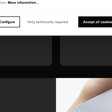
More information...
kies.
Diamond
Configure
Only technically required
Accept all cookie