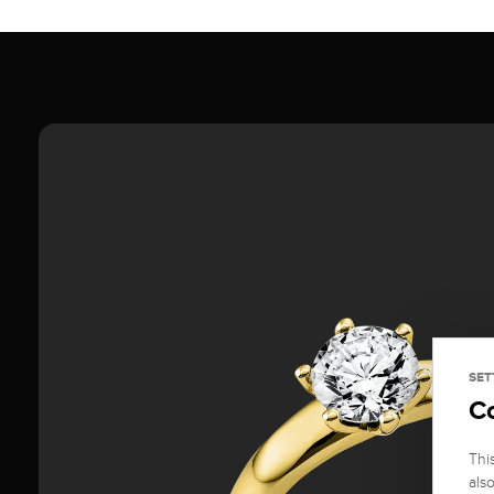
SET
C
Thi
als