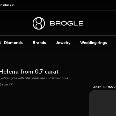
17 268 20
Diamonds
Brands
Jewelry
Wedding rings
 Helena from 0.7 carat
ellow gold with GIA certificate and brilliant-cut
 size 57
Artikel-Nr:
1N55