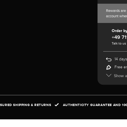
Rewards are 
account whe
Order b
+49 71
Talk to us
14 days
Free e
Show al
NSURED SHIPPING & RETURNS
AUTHENTICITY GUARANTEE AND 10