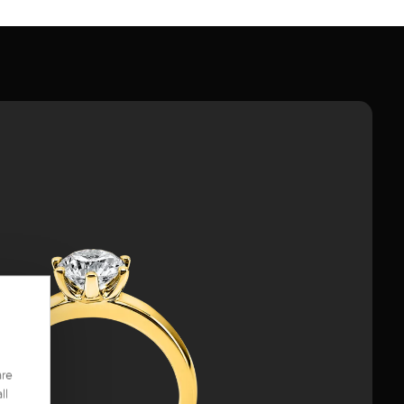
are
ll