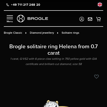
+49 711 217 268 20
in content
Brogle Classic
Diamond jewellery
Solitaire rings
Brogle solitaire ring Helena from 0.7
carat
1 carat, G/VS2 with 6-piece claw setting in 750 yellow gold with GIA
certificate and brilliant-cut diamond, size 58