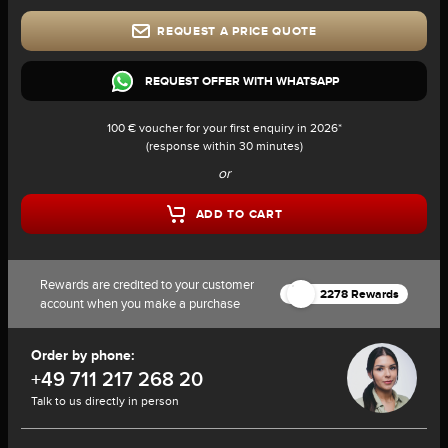
REQUEST A PRICE QUOTE
REQUEST OFFER WITH WHATSAPP
100 € voucher for your first enquiry in 2026*
(response within 30 minutes)
or
ADD TO CART
Rewards are credited to your customer
2278 Rewards
account when you make a purchase
Order by phone:
+49 711 217 268 20
Talk to us directly in person