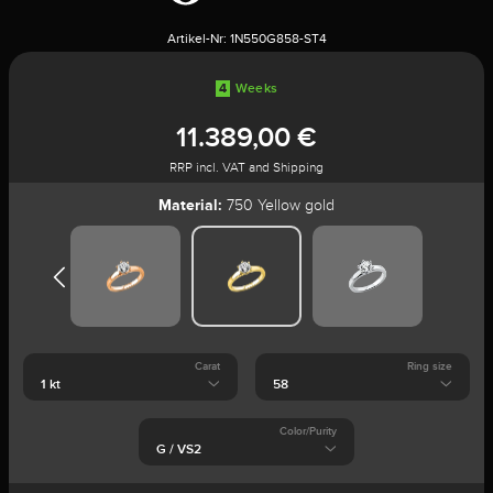
Artikel-Nr:
1N550G858-ST4
4
Weeks
11.389,00 €
RRP incl. VAT and Shipping
Material:
750 Yellow gold
Carat
Ring size
Color/Purity