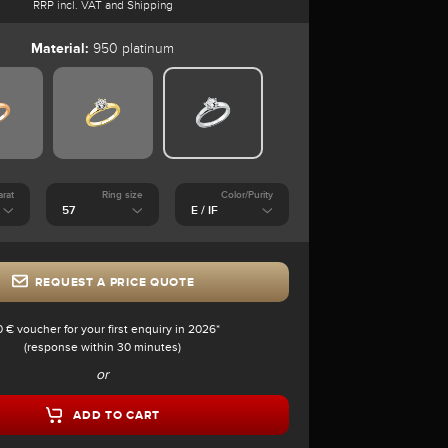
RRP incl. VAT and Shipping
Material:
950 platinum
arat
Ring size
Color/Purity
REQUEST A PRICE QUOTE
0 € voucher for your first enquiry in 2026*
(response within 30 minutes)
or
ADD TO CART