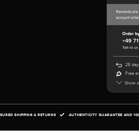
Rewards are 
account whe
Order b
+49 71
Talk to us
28 days
Free e
Show al
NSURED SHIPPING & RETURNS
AUTHENTICITY GUARANTEE AND 10