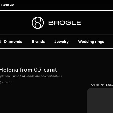
17 268 20
Diamonds
Brands
Jewelry
Wedding rings
 Helena from 0.7 carat
platinum with GIA certificate and brilliant-cut
 size 57
Artikel-Nr:
1N55