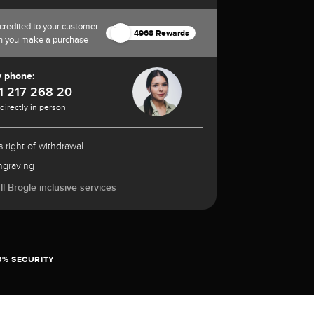
credited to your customer
4968 Rewards
n you make a purchase
y phone:
1 217 268 20
 directly in person
 right of withdrawal
ngraving
l Brogle inclusive services
0% SECURITY