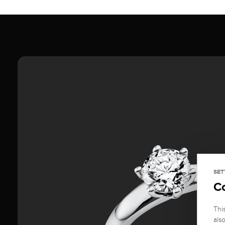
SET
C
Thi
als