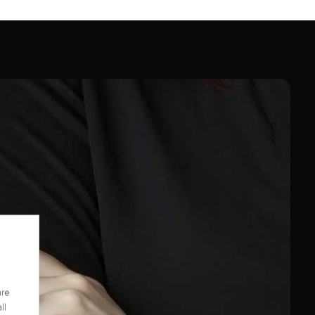
are
ll