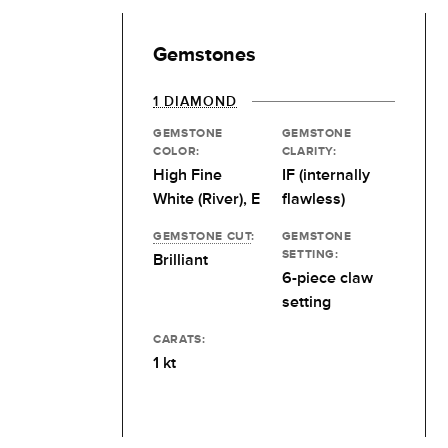
Gemstones
1 DIAMOND
GEMSTONE
GEMSTONE
COLOR:
CLARITY:
High Fine
IF (internally
White (River), E
flawless)
GEMSTONE CUT
:
GEMSTONE
SETTING:
Brilliant
6-piece claw
setting
CARATS:
1 kt