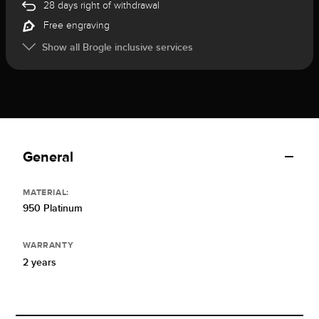
28 days right of withdrawal
Free engraving
Show all Brogle inclusive services
General
MATERIAL:
950 Platinum
WARRANTY
2 years