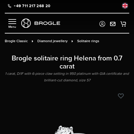
+49 711 217 268 20
in content
Brogle Classic
Diamond jewellery
Solitaire rings
Brogle solitaire ring Helena from 0.7
carat
1 carat, D/IF with 6-piece claw setting in 950 platinum with GIA certificate and
brilliant-cut diamond, size 57