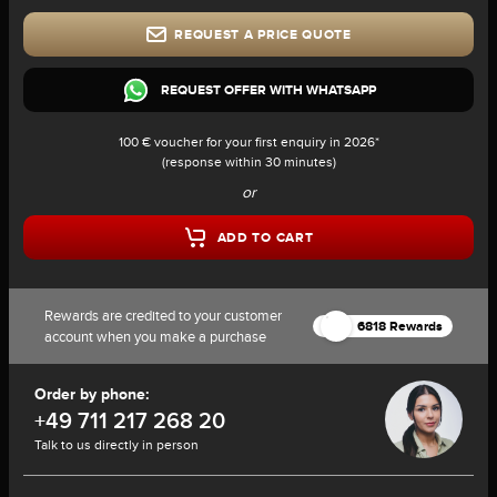
REQUEST A PRICE QUOTE
REQUEST OFFER WITH WHATSAPP
100 € voucher for your first enquiry in 2026*
(response within 30 minutes)
or
ADD TO CART
Rewards are credited to your customer
6818 Rewards
account when you make a purchase
Order by phone:
+49 711 217 268 20
Talk to us directly in person