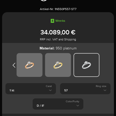
Artikel-Nr:
1N550P557-ST7
4
Weeks
34.089,00 €
RRP incl. VAT and Shipping
Material:
950 platinum
Carat
Ring size
Color/Purity