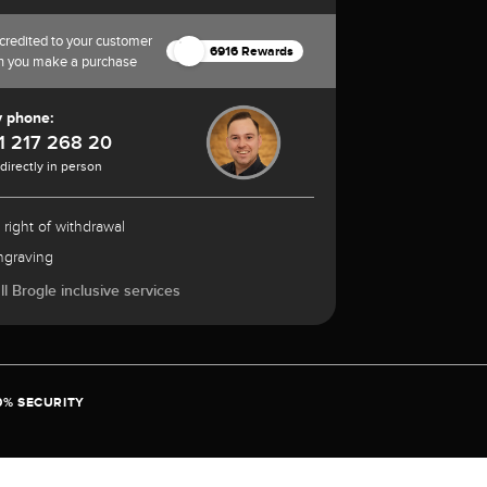
credited to your customer
6916 Rewards
n you make a purchase
y phone:
1 217 268 20
 directly in person
 right of withdrawal
ngraving
l Brogle inclusive services
0% SECURITY