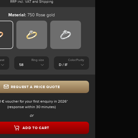
RRP incl. VAT and Shipping
Material:
750 Rose gold
arat
Ring size
Color/Purity
REQUEST A PRICE QUOTE
0 € voucher for your first enquiry in 2026*
(response within 30 minutes)
or
ADD TO CART