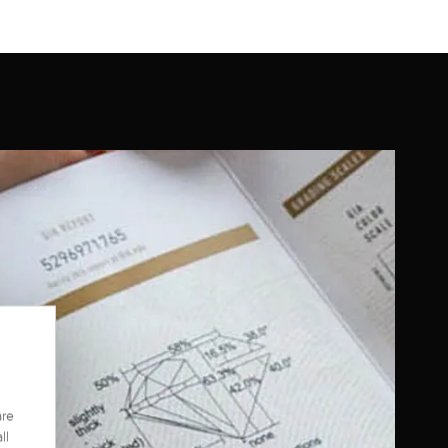
are
ll