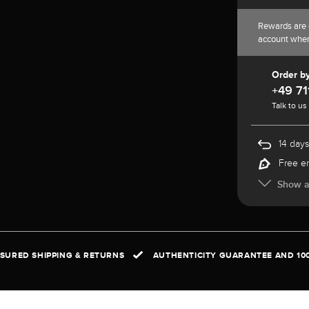
Rewards are 
account whe
Order b
+49 71
Talk to us
14 days
Free e
Show al
NSURED SHIPPING & RETURNS
AUTHENTICITY GUARANTEE AND 10