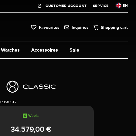
EN
CUSTOMER ACCOUNT
SERVICE
Favourites
Inquiries
Shopping cart
Watches
Accessoires
Sale
0R858-ST7
4
Weeks
34.579,00 €