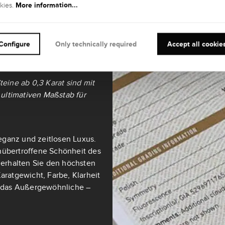
More information...
kies.
it und
Configure
Only technically required
Accept all cookie
teine ab 0,3 Karat sind mit
ultimativen Maßstab für
eganz und zeitlosen Luxus.
nübertroffene Schönheit des
t erhalten Sie den höchsten
aratgewicht, Farbe, Klarheit
ch das Außergewöhnliche –