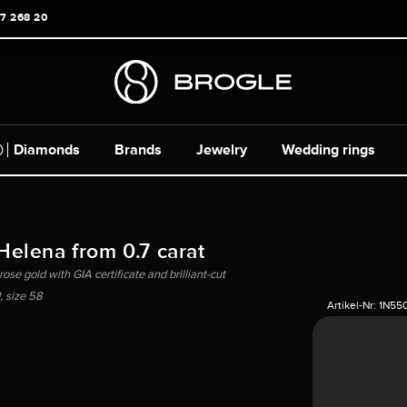
17 268 20
Diamonds
Brands
Jewelry
Wedding rings
 Helena from 0.7 carat
rose gold with GIA certificate and brilliant-cut
 size 58
Artikel-Nr:
1N55