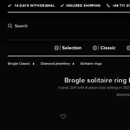
14 DAYS WITHDRAWAL
INSURED SHIPPING
+49 711 2
search
Skip to main navigation
Search
Selection
Classic
Brogle Classic
Diamond jewellery
Solitaire rings
Brogle solitaire ring
1 carat, D/IF with 6-piece claw setting in 750 
diamond,