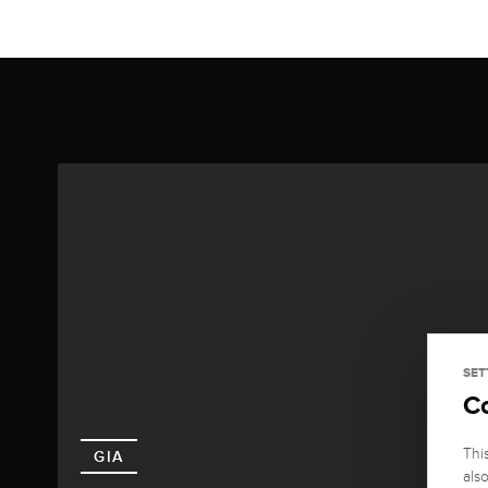
SET
C
Thi
GIA
als