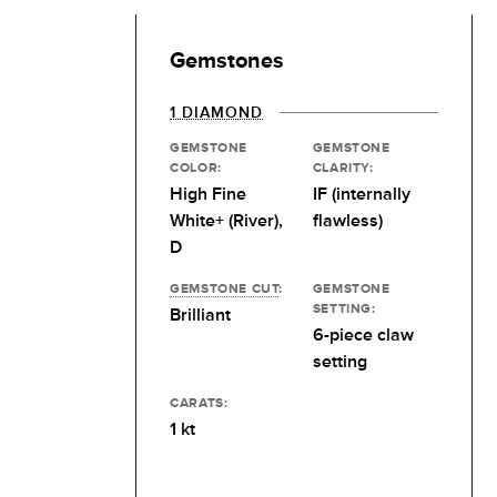
Gemstones
1 DIAMOND
GEMSTONE
GEMSTONE
COLOR:
CLARITY:
High Fine
IF (internally
White+ (River),
flawless)
D
GEMSTONE CUT
:
GEMSTONE
SETTING:
Brilliant
6-piece claw
setting
CARATS:
1 kt