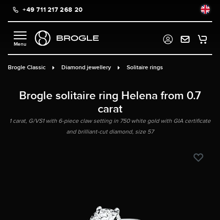
+49 711 217 268 20
in content
Brogle Classic
Diamond jewellery
Solitaire rings
Brogle solitaire ring Helena from 0.7
carat
1 carat, G/VS1 with 6-piece claw setting in 750 white gold with GIA certificate
and brilliant-cut diamond, size 57