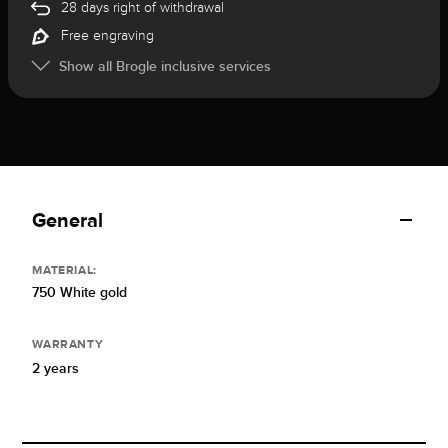
28 days right of withdrawal
Free engraving
Show all Brogle inclusive services
General
MATERIAL:
750 White gold
WARRANTY
2 years