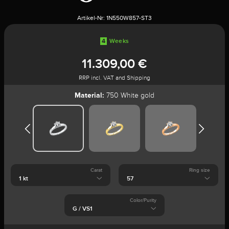
Artikel-Nr:
1N550W857-ST3
4
Weeks
11.309,00 €
RRP incl. VAT and Shipping
Material:
750 White gold
Carat
Ring size
Color/Purity