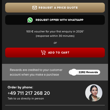
REQUEST A PRICE QUOTE
REQUEST OFFER WITH WHATSAPP
100 € voucher for your first enquiry in 2026*
(response within 30 minutes)
or
ADD TO CART
Rewards are credited to your customer
2262 Rewards
account when you make a purchase
Order by phone:
+49 711 217 268 20
Talk to us directly in person