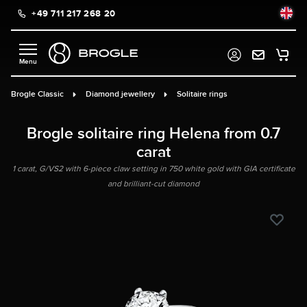
+49 711 217 268 20
in content
Brogle Classic
Diamond jewellery
Solitaire rings
Brogle solitaire ring Helena from 0.7
carat
1 carat, G/VS2 with 6-piece claw setting in 750 white gold with GIA certificate
and brilliant-cut diamond