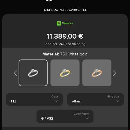
Artikel-Nr:
1N550W8XX-ST4
4
Weeks
11.389,00 €
RRP incl. VAT and Shipping
Material:
750 White gold
Carat
Ring size
Color/Purity