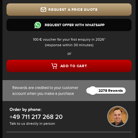
REQUEST A PRICE QUOTE
REQUEST OFFER WITH WHATSAPP
100 € voucher for your first enquiry in 2026*
(response within 30 minutes)
or
ADD TO CART
Rewards are credited to your customer
2278 Rewards
account when you make a purchase
Order by phone:
+49 711 217 268 20
Talk to us directly in person