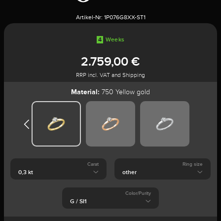
Artikel-Nr:
1P076G8XX-ST1
4
Weeks
2.759,00 €
RRP incl. VAT and Shipping
Material:
750 Yellow gold
Carat
Ring size
Color/Purity