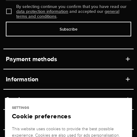
By selecting continue you confirm that you have read our
data protection information
and accepted our
general
terms and conditions
.
Subscribe
Payment methods
Information
Workshops
Service
Retail store
SETTINGS
Cookie preferences
Contact
Jeweler Brogle
Shipping & Payment
Unsubscribe from newsletter
This website uses cookies to provide the best possible
Advisor
About us
experience. Cookies are also used for ads personalisation.