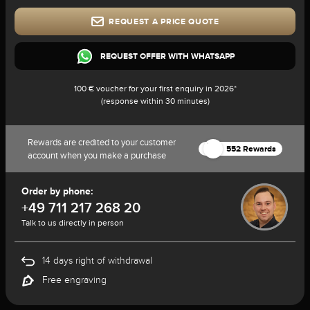
REQUEST A PRICE QUOTE
REQUEST OFFER WITH WHATSAPP
100 € voucher for your first enquiry in 2026*
(response within 30 minutes)
Rewards are credited to your customer
552 Rewards
account when you make a purchase
Order by phone:
+49 711 217 268 20
Talk to us directly in person
14 days right of withdrawal
Free engraving