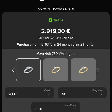
Artikel-Nr:
1P076W857-ST5
4
Weeks
2.919,00 €
RRP incl. VAT and Shipping
Purchase
from 121,63 € in 24 monthly installments
Material:
750 White gold
Carat
Ring size
Color/Purity