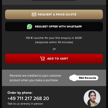
REQUEST A PRICE QUOTE
REQUEST OFFER WITH WHATSAPP
100 € voucher for your first enquiry in 2026*
(response within 30 minutes)
or
ADD TO CART
Rewards are credited to your customer
584 Rewards
account when you make a purchase
Order by phone:
+49 711 217 268 20
Talk to us directly in person