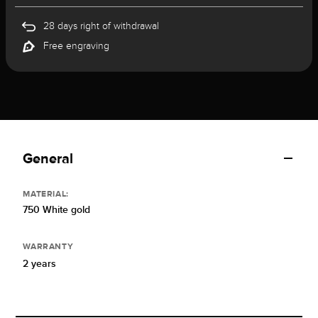
28 days right of withdrawal
Free engraving
General
MATERIAL:
750 White gold
WARRANTY
2 years