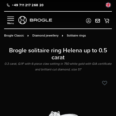
+49 711 217 268 20
in content
Brogle Classic
Diamond jewellery
Solitaire rings
Brogle solitaire ring Helena up to 0.5
carat
0.3 carat, G/IF with 6-piece claw setting in 750 white gold with GIA certificate
and brilliant-cut diamond, size 57