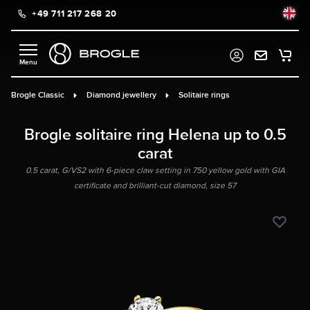
+49 711 217 268 20
in content
Brogle Classic
Diamond jewellery
Solitaire rings
Brogle solitaire ring Helena up to 0.5
carat
0.5 carat, G/VS2 with 6-piece claw setting in 750 yellow gold with GIA
certificate and brilliant-cut diamond, size 57