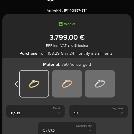
Artikel-Nr:
1P114G857-ST4
4
Weeks
3.799,00 €
RRP incl. VAT and Shipping
Purchase
from 158,29 € in 24 monthly installments
Material:
750 Yellow gold
Carat
Ring size
Color/Purity