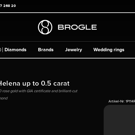
17 268 20
Diamonds
Brands
Jewelry
Wedding rings
Helena up to 0.5 carat
 rose gold with GIA certificate and brilliant-cut
mond
Artikel-Nr:
1P114