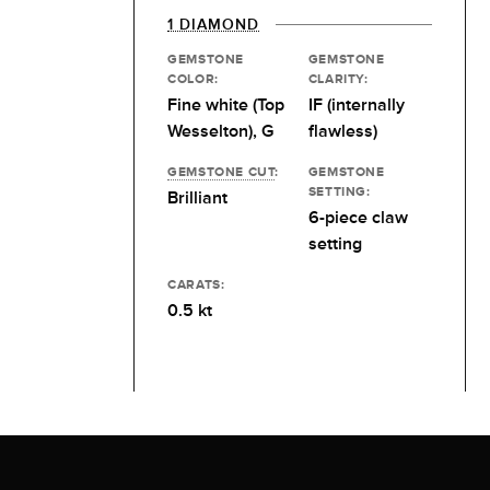
1 DIAMOND
GEMSTONE
GEMSTONE
COLOR:
CLARITY:
Fine white (Top
IF (internally
Wesselton), G
flawless)
GEMSTONE CUT
:
GEMSTONE
SETTING:
Brilliant
6-piece claw
setting
CARATS:
0.5 kt