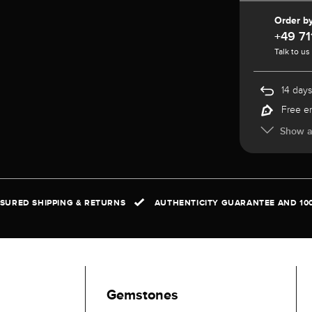
Order b
+49 71
Talk to us
14 days
Free e
Show al
NSURED SHIPPING & RETURNS
AUTHENTICITY GUARANTEE AND 10
Gemstones