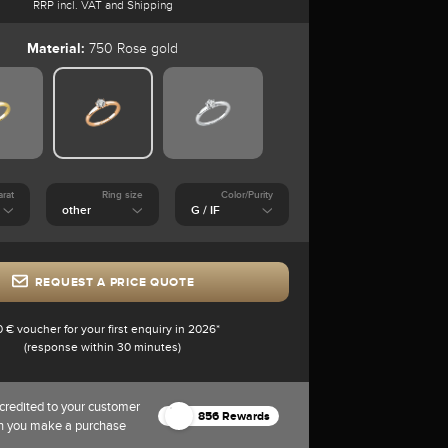
RRP incl. VAT and Shipping
Material:
750 Rose gold
arat
Ring size
Color/Purity
REQUEST A PRICE QUOTE
0 € voucher for your first enquiry in 2026*
(response within 30 minutes)
credited to your customer
856 Rewards
n you make a purchase