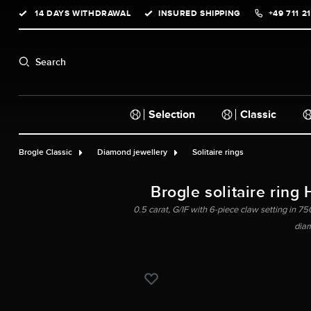
14 DAYS WITHDRAWAL
INSURED SHIPPING
+49 711 2
search
Skip to main navigation
Search
Selection
Classic
Brogle Classic
Diamond jewellery
Solitaire rings
Brogle solitaire ring 
0.5 carat, G/IF with 6-piece claw setting in 750
dia