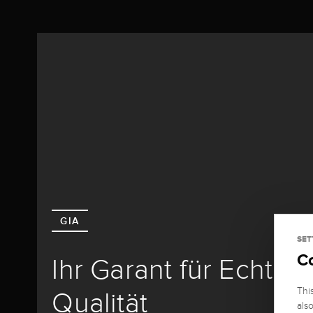
GIA
SET
C
Ihr Garant für Echthe
Thi
Qualität
als