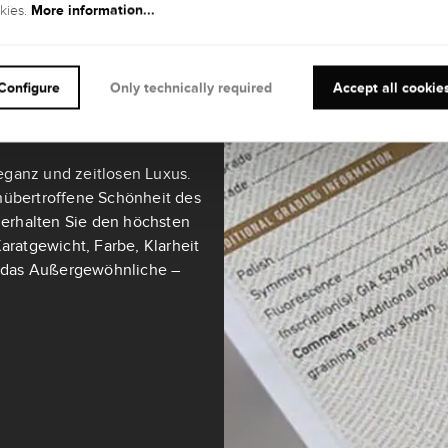
More information...
kies.
teine ab 0,3 Karat sind mit
ultimativen Maßstab für
Configure
Only technically required
Accept all cookie
eganz und zeitlosen Luxus.
nübertroffene Schönheit des
t erhalten Sie den höchsten
aratgewicht, Farbe, Klarheit
ch das Außergewöhnliche –