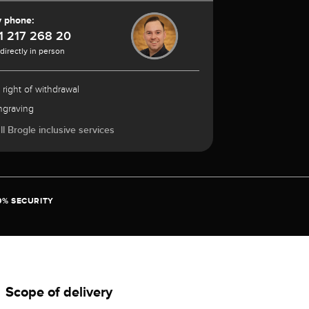
y phone:
1 217 268 20
 directly in person
 right of withdrawal
ngraving
l Brogle inclusive services
0% SECURITY
Scope of delivery