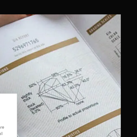
are
ll