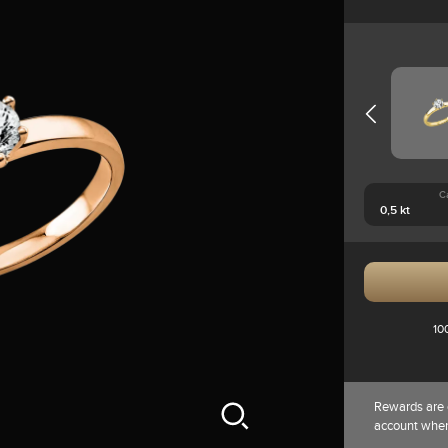
C
10
Rewards are 
account whe