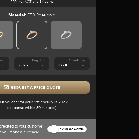
RRP incl. VAT and Shipping
Material:
750 Rose gold
arat
Ring size
Color/Purity
REQUEST A PRICE QUOTE
0 € voucher for your first enquiry in 2026*
(response within 30 minutes)
credited to your customer
1236 Rewards
n you make a purchase