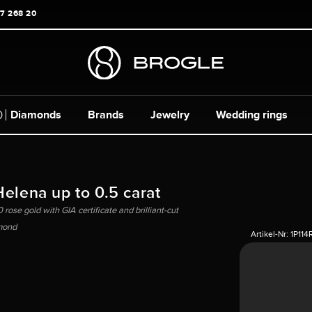
17 268 20
Diamonds
Brands
Jewelry
Wedding rings
Helena up to 0.5 carat
 rose gold with GIA certificate and brilliant-cut
mond
Artikel-Nr:
1P114