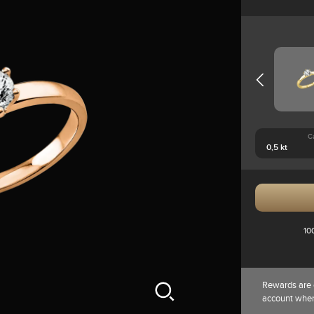
C
10
Rewards are 
account whe