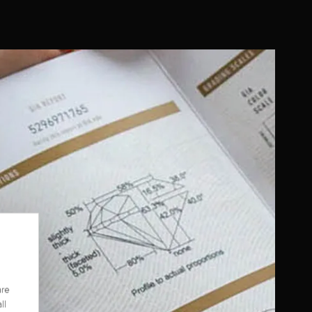
are
ll