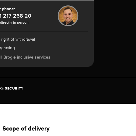
y phone:
1 217 268 20
 directly in person
 right of withdrawal
ngraving
l Brogle inclusive services
0% SECURITY
Scope of delivery