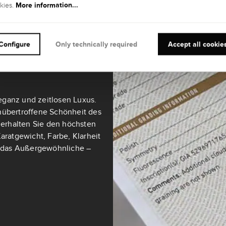
More information...
kies.
teine ab 0,3 Karat sind mit
Configure
Only technically required
Accept all cookie
ultimativen Maßstab für
eganz und zeitlosen Luxus.
nübertroffene Schönheit des
t erhalten Sie den höchsten
aratgewicht, Farbe, Klarheit
ch das Außergewöhnliche –