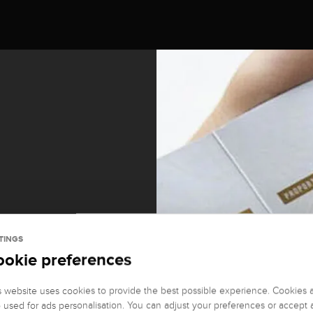
TINGS
ookie preferences
it und
s website uses cookies to provide the best possible experience. Cookies 
o used for ads personalisation. You can adjust your preferences or accept a