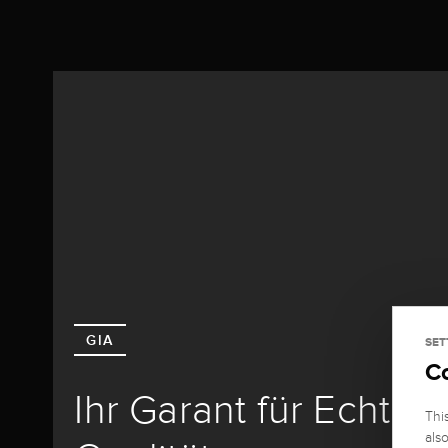
GIA
SET
C
Ihr Garant für Echthe
Thi
als