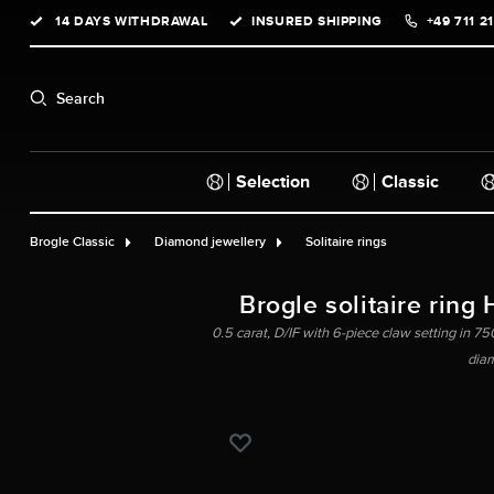
14 DAYS WITHDRAWAL
INSURED SHIPPING
+49 711 2
search
Skip to main navigation
Search
Selection
Classic
Brogle Classic
Diamond jewellery
Solitaire rings
Brogle solitaire ring 
0.5 carat, D/IF with 6-piece claw setting in 750
dia