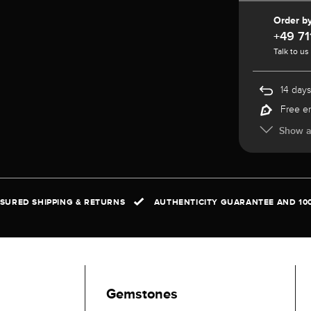
Order b
+49 71
Talk to us
14 days
Free e
Show al
NSURED SHIPPING & RETURNS
AUTHENTICITY GUARANTEE AND 10
Gemstones