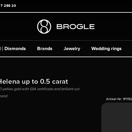
17 268 20
Diamonds
Brands
Jewelry
Wedding rings
Helena up to 0.5 carat
yellow gold with GIA certificate and brilliant-cut
mond
Artikel-Nr:
1P11