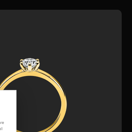
are
ll