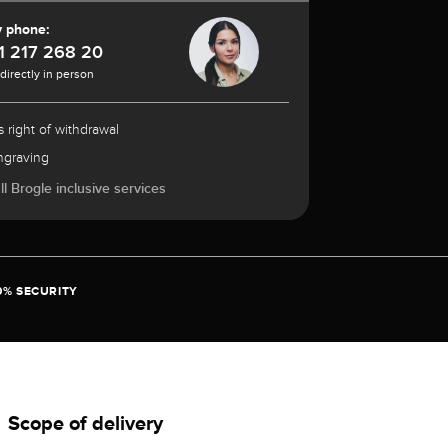
y phone:
1 217 268 20
 directly in person
 right of withdrawal
ngraving
l Brogle inclusive services
0% SECURITY
Scope of delivery