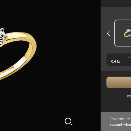
C
10
Rewards are 
account whe