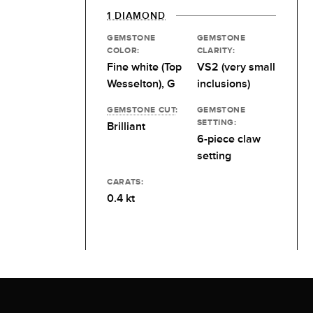
1 DIAMOND
GEMSTONE
GEMSTONE
COLOR:
CLARITY:
Fine white (Top
VS2 (very small
Wesselton), G
inclusions)
GEMSTONE CUT
:
GEMSTONE
SETTING:
Brilliant
6-piece claw
setting
CARATS:
0.4 kt