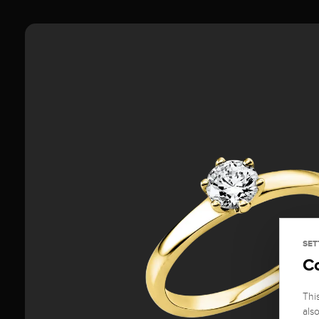
SET
C
Thi
als