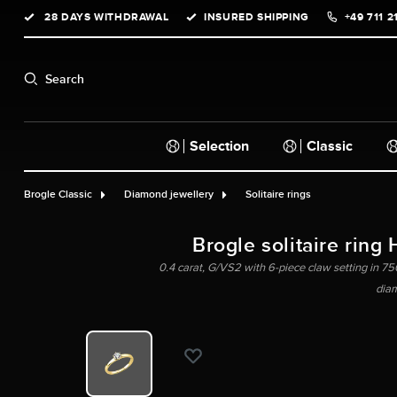
28 DAYS WITHDRAWAL
INSURED SHIPPING
+49 711 2
search
Skip to main navigation
Search
Selection
Classic
Brogle Classic
Diamond jewellery
Solitaire rings
Brogle solitaire ring 
0.4 carat, G/VS2 with 6-piece claw setting in 750 
dia