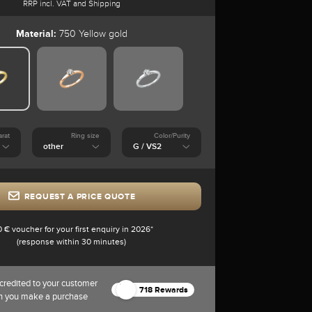
RRP incl. VAT and Shipping
Material:
750 Yellow gold
arat
Ring size
Color/Purity
REQUEST A PRICE QUOTE
0 € voucher for your first enquiry in 2026*
(response within 30 minutes)
credited to your customer
718 Rewards
n you make a purchase