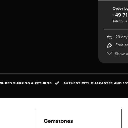
Order b
+49 71
Talk to us
28 days
Free e
Show al
NSURED SHIPPING & RETURNS
AUTHENTICITY GUARANTEE AND 10
Gemstones