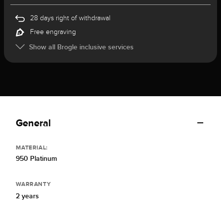
28 days right of withdrawal
Free engraving
Show all Brogle inclusive services
General
MATERIAL:
950 Platinum
WARRANTY
2 years