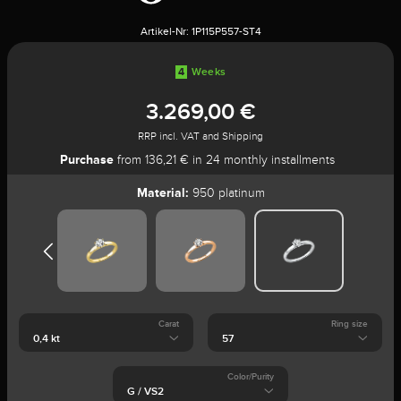
Artikel-Nr:
1P115P557-ST4
4
Weeks
3.269,00 €
RRP incl. VAT and Shipping
Purchase
from 136,21 € in 24 monthly installments
Material:
950 platinum
Carat
Ring size
Color/Purity