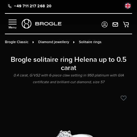
+49 711 217 268 20
in content
Brogle Classic
Diamond jewellery
Solitaire rings
Brogle solitaire ring Helena up to 0.5
carat
0.4 carat, G/VS2 with 6-piece claw setting in 950 platinum with GIA
certificate and brilliant-cut diamond, size 57