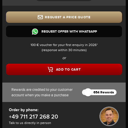
REQUEST A PRICE QUOTE
REQUEST OFFER WITH WHATSAPP
100 € voucher for your first enquiry in 2026*
(response within 30 minutes)
or
ADD TO CART
Rewards are credited to your customer
654 Rewards
account when you make a purchase
Order by phone:
+49 711 217 268 20
Talk to us directly in person