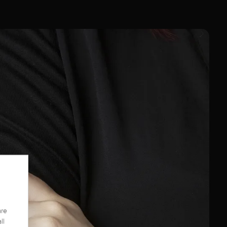
are
ll