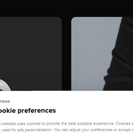
TINGS
ookie preferences
GEMSTONE
Diamond
s website uses cookies to provide the best possible experience. Cookies 
o used for ads personalisation. You can adjust your preferences or accept a