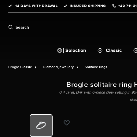
14 DAYS WITHDRAWAL
INSURED SHIPPING
+49 711 2
search
Skip to main navigation
Search
Selection
Classic
Brogle Classic
Diamond jewellery
Solitaire rings
Brogle solitaire ring 
0.4 carat, D/IF with 6-piece claw setting in 950
dia