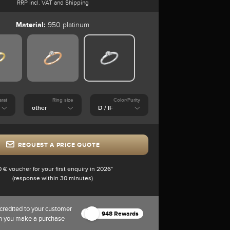
RRP incl. VAT and Shipping
Material:
950 platinum
arat
Ring size
Color/Purity
REQUEST A PRICE QUOTE
0 € voucher for your first enquiry in 2026*
(response within 30 minutes)
credited to your customer
948 Rewards
n you make a purchase