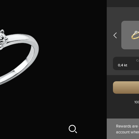
C
10
Rewards are 
account whe