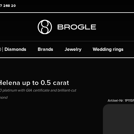
17 268 20
Diamonds
Brands
Jewelry
Wedding rings
Helena up to 0.5 carat
 platinum with GIA certificate and brilliant-cut
mond
Artikel-Nr:
1P115