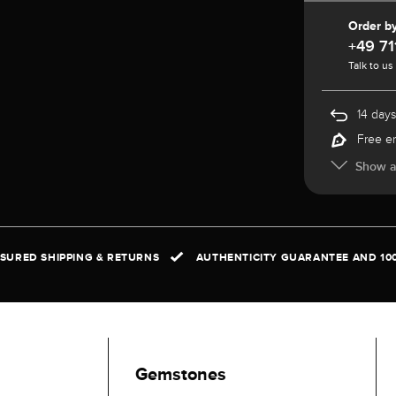
Order b
+49 71
Talk to us
14 days
Free e
Show al
NSURED SHIPPING & RETURNS
AUTHENTICITY GUARANTEE AND 10
Gemstones