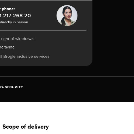
y phone:
1 217 268 20
 directly in person
 right of withdrawal
ngraving
l Brogle inclusive services
0% SECURITY
Scope of delivery