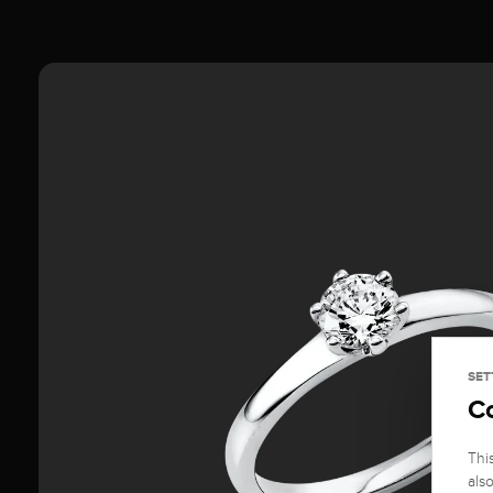
SET
C
Thi
als