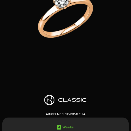
Artikel-Nr:
1P115R858-ST4
4
Weeks