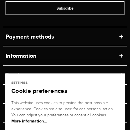
Subscribe
Payment methods
Information
Workshops
Service
Retail store
SETTINGS
Cookie preferences
Contact
Jeweler Brogle
Shipping & Payment
Unsubscribe from newsletter
This website uses cookies to provide the best possible
Advisor
About us
experience. Cookies are also used for ads personalisation.
Personal adviser
Returns service
You can adjust your preferences or accept all cookies.
Company
More information...
Size Advisor
+49 711 217 268 20