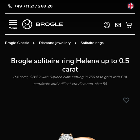
+49 711 217 268 20
in content
Brogle Classic
Diamond jewellery
Solitaire rings
Brogle solitaire ring Helena up to 0.5
carat
0.4 carat, G/VS2 with 6-piece claw setting in 750 rose gold with GIA
certificate and brilliant-cut diamond, size 58