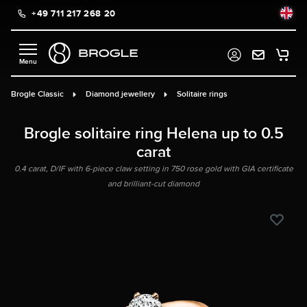
+49 711 217 268 20
in content
Brogle Classic
Diamond jewellery
Solitaire rings
Brogle solitaire ring Helena up to 0.5
carat
0.4 carat, D/IF with 6-piece claw setting in 750 rose gold with GIA certificate
and brilliant-cut diamond