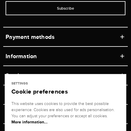
Subscribe
Payment methods
Information
Workshops
Service
Retail store
SETTINGS
Cookie preferences
Contact
Jeweler Brogle
Shipping & Payment
Unsubscribe from newsletter
This website uses cookies to provide the best possible
Advisor
About us
experience. Cookies are also used for ads personalisation.
Personal adviser
Returns service
You can adjust your preferences or accept all cookies.
Company
More information...
Size Advisor
+49 711 217 268 20