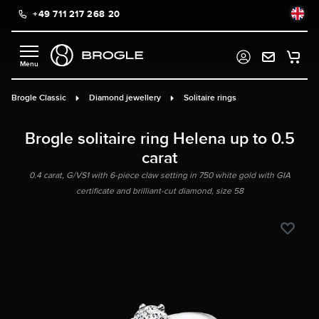
+49 711 217 268 20
in content
Brogle Classic
Diamond jewellery
Solitaire rings
Brogle solitaire ring Helena up to 0.5
carat
0.4 carat, G/VS1 with 6-piece claw setting in 750 white gold with GIA
certificate and brilliant-cut diamond, size 58