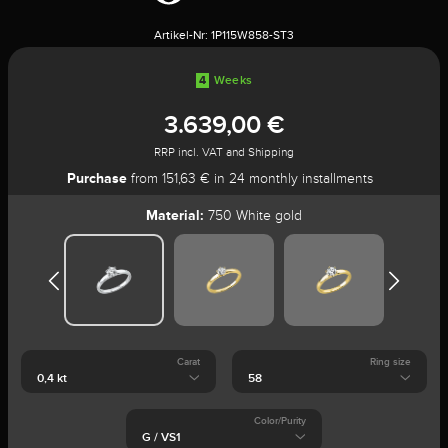
Artikel-Nr:
1P115W858-ST3
4
Weeks
3.639,00 €
RRP incl. VAT and Shipping
Purchase
from 151,63 € in 24 monthly installments
Material:
750 White gold
Carat
Ring size
Color/Purity