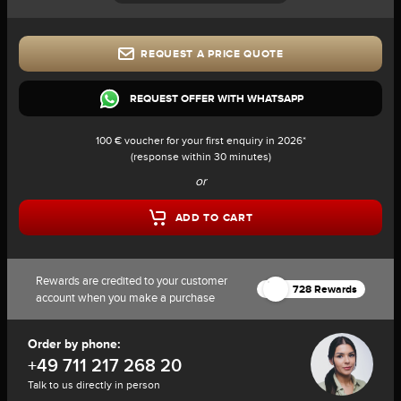
REQUEST A PRICE QUOTE
REQUEST OFFER WITH WHATSAPP
100 € voucher for your first enquiry in 2026*
(response within 30 minutes)
or
ADD TO CART
Rewards are credited to your customer
728 Rewards
account when you make a purchase
Order by phone:
+49 711 217 268 20
Talk to us directly in person