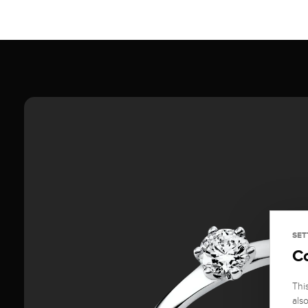
SET
C
Thi
als