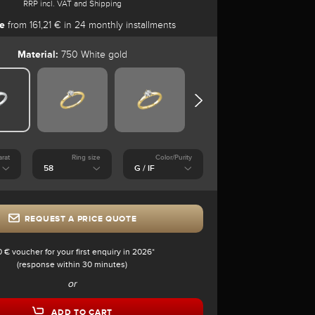
RRP incl. VAT and Shipping
e
from 161,21 € in 24 monthly installments
Material:
750 White gold
arat
Ring size
Color/Purity
REQUEST A PRICE QUOTE
0 € voucher for your first enquiry in 2026*
(response within 30 minutes)
or
ADD TO CART