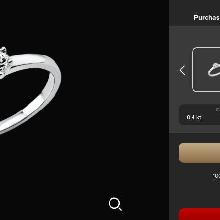
Purchas
C
10