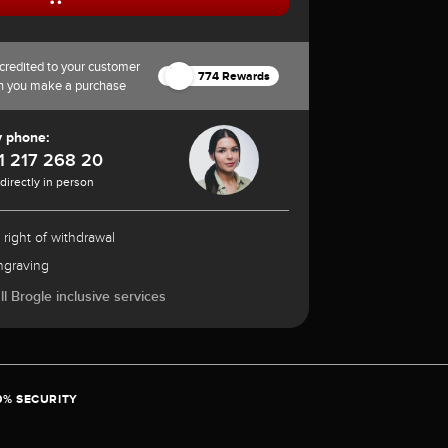
credited to your customer
774 Rewards
n you make a purchase
y phone:
1 217 268 20
 directly in person
 right of withdrawal
ngraving
l Brogle inclusive services
0% SECURITY