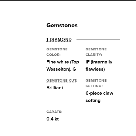
Gemstones
1 DIAMOND
GEMSTONE
GEMSTONE
COLOR:
CLARITY:
Fine white (Top
IF (internally
Wesselton), G
flawless)
GEMSTONE CUT
:
GEMSTONE
SETTING:
Brilliant
6-piece claw
setting
CARATS:
0.4 kt