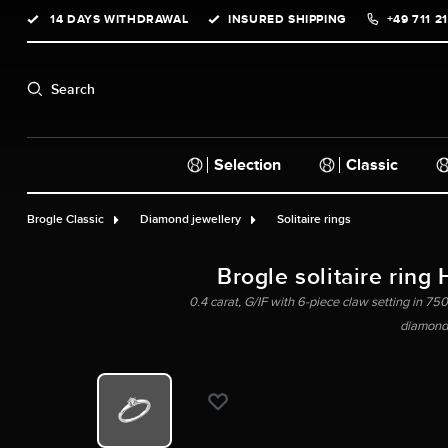
14 DAYS WITHDRAWAL
INSURED SHIPPING
+49 711 2
search
Skip to main navigation
Search
Selection
Classic
Brogle Classic
Diamond jewellery
Solitaire rings
Brogle solitaire ring 
0.4 carat, G/IF with 6-piece claw setting in 750 
diamond,