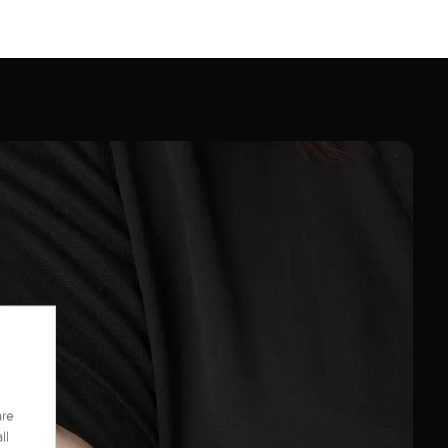
are
ll