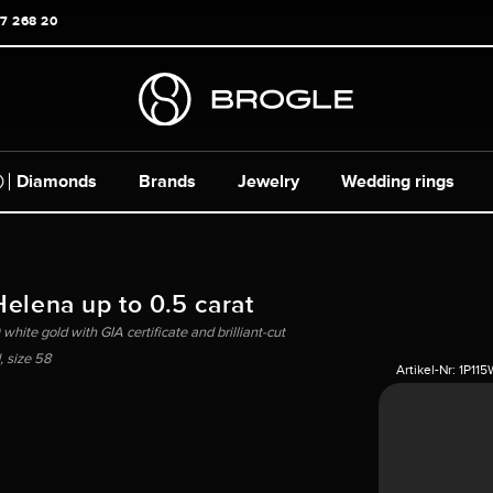
17 268 20
Diamonds
Brands
Jewelry
Wedding rings
Helena up to 0.5 carat
white gold with GIA certificate and brilliant-cut
 size 58
Artikel-Nr:
1P11