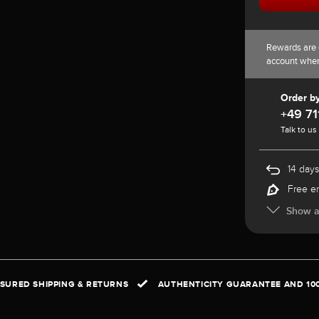
Rewards are 
account whe
Order b
+49 71
Talk to us
14 days
Free e
Show al
NSURED SHIPPING & RETURNS
AUTHENTICITY GUARANTEE AND 10