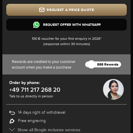
REQUEST A PRICE QUOTE
REQUEST OFFER WITH WHATSAPP
100 € voucher for your first enquiry in 2026*
(response within 30 minutes)
Rewards are credited to your customer
888 Rewards
account when you make a purchase
Order by phone:
+49 711 217 268 20
Talk to us directly in person
14 days right of withdrawal
Free engraving
Show all Brogle inclusive services