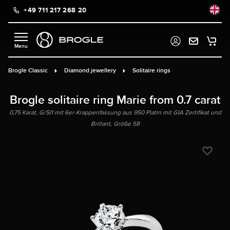
+49 711 217 268 20
in content
Brogle Classic
Diamond jewellery
Solitaire rings
Brogle solitaire ring Marie from 0.7 carat
0,75 Karat, G/SI1 mit 6er-Krappenfassung aus 950 Platin mit GIA Zertifikat und
Brillant, Größe 58