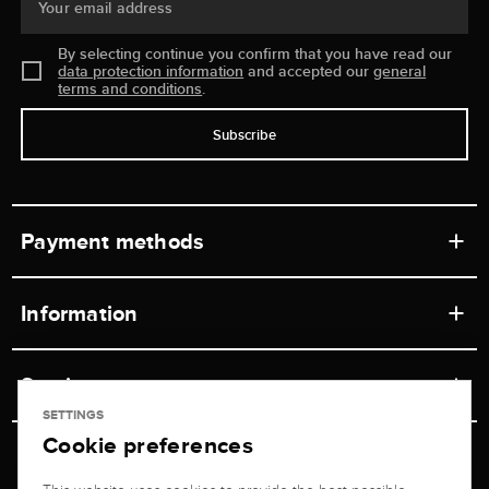
Your email address
By selecting continue you confirm that you have read our
data protection information
and accepted our
general
terms and conditions
.
Subscribe
Payment methods
Information
Workshops
Service
Retail store
SETTINGS
Cookie preferences
Contact
Jeweler Brogle
Shipping & Payment
Unsubscribe from newsletter