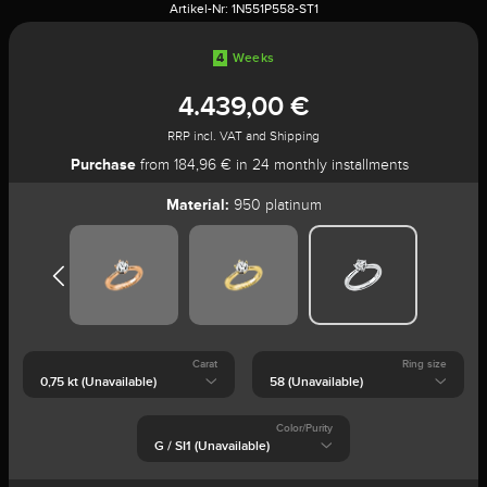
Artikel-Nr:
1N551P558-ST1
4
Weeks
4.439,00 €
RRP incl. VAT and Shipping
Purchase
from 184,96 € in 24 monthly installments
Material:
950 platinum
Carat
Ring size
Color/Purity