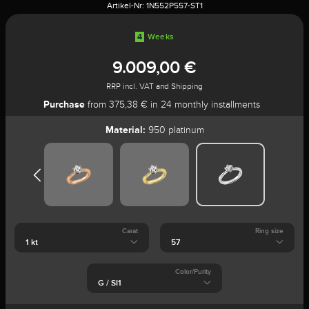
Artikel-Nr:
1N552P557-ST1
4
Weeks
9.009,00 €
RRP incl. VAT and Shipping
Purchase
from 375,38 € in 24 monthly installments
Material:
950 platinum
Carat
Ring size
Color/Purity