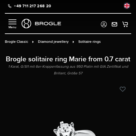
+49 711 217 268 20
in content
Brogle Classic
Diamond jewellery
Solitaire rings
Brogle solitaire ring Marie from 0.7 carat
1 Karat, G/SI1 mit 6er-Krappenfassung aus 950 Platin mit GIA Zertifikat und
Brillant, Größe 57