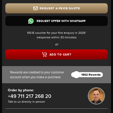
REQUEST A PRICE QUOTE
REQUEST OFFER WITH WHATSAPP
100 € voucher for your first enquiry in 2026*
(response within 30 minutes)
or
ADD TO CART
Rewards are credited to your customer
1802 Rewards
account when you make a purchase
Order by phone:
+49 711 217 268 20
Talk to us directly in person