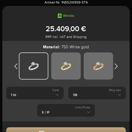
Artikel-Nr:
1N552W858-ST6
4
Weeks
25.409,00 €
RRP incl. VAT and Shipping
Material:
750 White gold
Carat
Ring size
Color/Purity