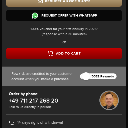
REQUEST A PRICE QUOTE
REQUEST OFFER WITH WHATSAPP
100 € voucher for your first enquiry in 2026*
(response within 30 minutes)
or
ADD TO CART
Rewards are credited to your customer
5082 Rewards
account when you make a purchase
Order by phone:
+49 711 217 268 20
Talk to us directly in person
14 days right of withdrawal