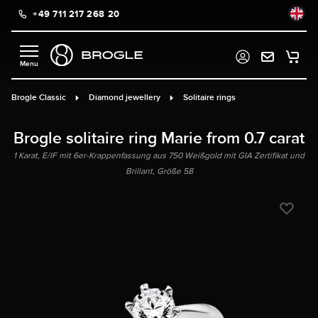
+49 711 217 268 20
in content
Brogle Classic
Diamond jewellery
Solitaire rings
Brogle solitaire ring Marie from 0.7 carat
1 Karat, E/IF mit 6er-Krappenfassung aus 750 Weißgold mit GIA Zertifikat und
Brillant, Größe 58