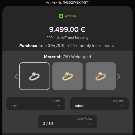
Artikel-Nr:
1N552W8XX-ST1
4
Weeks
9.499,00 €
RRP incl. VAT and Shipping
Purchase
from 395,79 € in 24 monthly installments
Material:
750 White gold
Carat
Ring size
Color/Purity