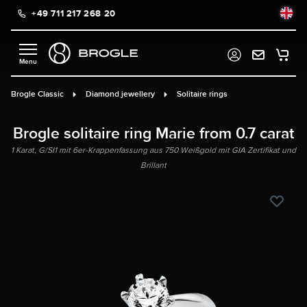
+49 711 217 268 20
in content
Brogle Classic
Diamond jewellery
Solitaire rings
Brogle solitaire ring Marie from 0.7 carat
1 Karat, G/SI1 mit 6er-Krappenfassung aus 750 Weißgold mit GIA Zertifikat und
Brillant