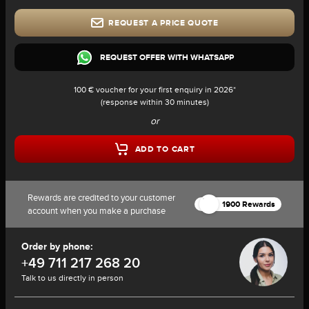
REQUEST A PRICE QUOTE
REQUEST OFFER WITH WHATSAPP
100 € voucher for your first enquiry in 2026*
(response within 30 minutes)
or
ADD TO CART
Rewards are credited to your customer
1900 Rewards
account when you make a purchase
Order by phone:
+49 711 217 268 20
Talk to us directly in person