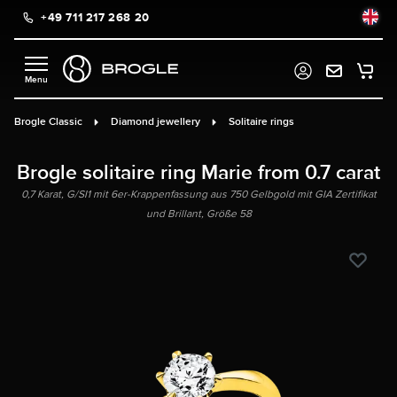
+49 711 217 268 20
in content
Brogle Classic
Diamond jewellery
Solitaire rings
Brogle solitaire ring Marie from 0.7 carat
0,7 Karat, G/SI1 mit 6er-Krappenfassung aus 750 Gelbgold mit GIA Zertifikat
und Brillant, Größe 58