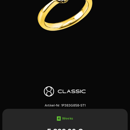
Artikel-Nr:
1P383G858-ST1
4
Weeks