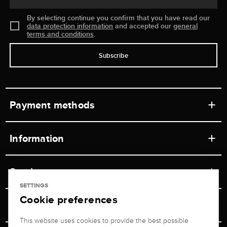
By selecting continue you confirm that you have read our
data protection information
and accepted our
general
terms and conditions
.
Subscribe
Payment methods
Information
Workshops
Service
Retail store
SETTINGS
Cookie preferences
Contact
Jeweler Brogle
Shipping & Payment
Unsubscribe from newsletter
This website uses cookies to provide the best possible
Advisor