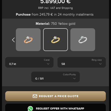
5.899,00 €
RRP incl. VAT and Shipping
Purchase
from 245,79 € in 24 monthly installments
Material:
750 Yellow gold
Carat
Ring size
Color/Purity
REQUEST A PRICE QUOTE
REQUEST OFFER WITH WHATSAPP