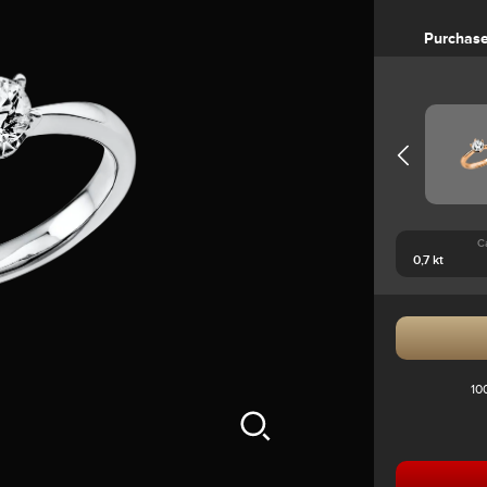
Purchas
C
10