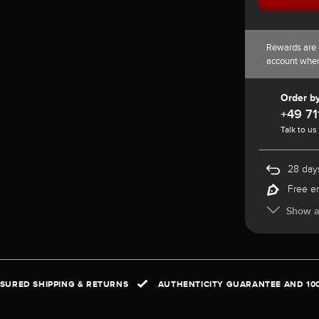
Rewards are 
account whe
Order b
+49 71
Talk to us
28 days
Free e
Show al
NSURED SHIPPING & RETURNS
AUTHENTICITY GUARANTEE AND 10