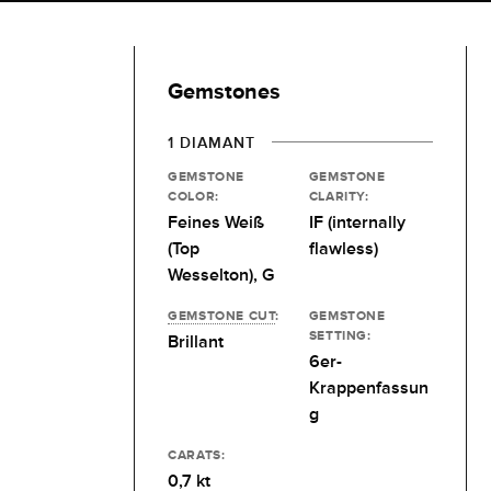
Gemstones
1 DIAMANT
GEMSTONE
GEMSTONE
COLOR:
CLARITY:
Feines Weiß
IF (internally
(Top
flawless)
Wesselton), G
GEMSTONE CUT
:
GEMSTONE
SETTING:
Brillant
6er-
Krappenfassun
g
CARATS:
0,7 kt