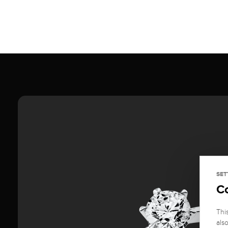
SET
C
Thi
als