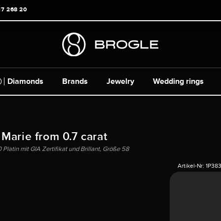
17 268 20
Diamonds
Brands
Jewelry
Wedding rings
 Marie from 0.7 carat
Platin mit GIA Zertifikat und Brillant, Größe 58
Artikel-Nr:
1P38