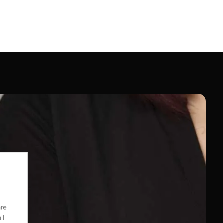
are
ll