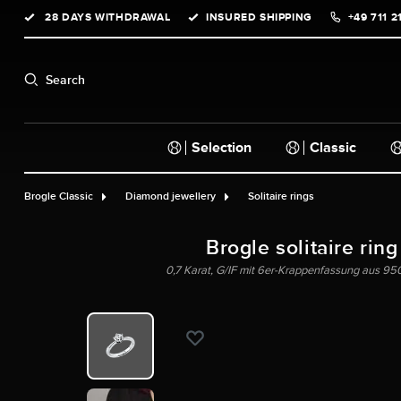
28 DAYS WITHDRAWAL
INSURED SHIPPING
+49 711 2
search
Skip to main navigation
Search
Selection
Classic
Brogle Classic
Diamond jewellery
Solitaire rings
Brogle solitaire ring
0,7 Karat, G/IF mit 6er-Krappenfassung aus 950 