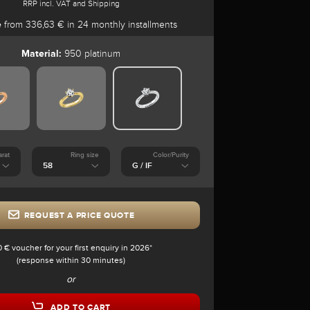
RRP incl. VAT and Shipping
e
from 336,63 € in 24 monthly installments
Material:
950 platinum
arat
Ring size
Color/Purity
REQUEST A PRICE QUOTE
0 € voucher for your first enquiry in 2026*
(response within 30 minutes)
or
ADD TO CART