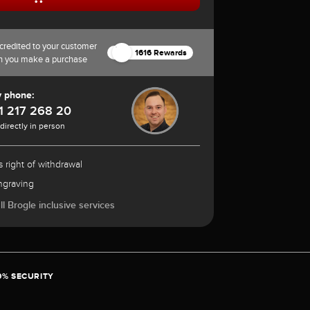
credited to your customer
1616 Rewards
n you make a purchase
y phone:
1 217 268 20
 directly in person
 right of withdrawal
ngraving
l Brogle inclusive services
0% SECURITY