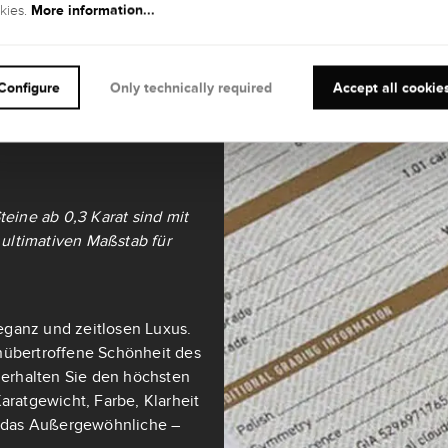
More information...
kies.
it und
Configure
Only technically required
Accept all cookie
teine ab 0,3 Karat sind mit
ultimativen Maßstab für
eganz und zeitlosen Luxus.
nübertroffene Schönheit des
t erhalten Sie den höchsten
aratgewicht, Farbe, Klarheit
ch das Außergewöhnliche –