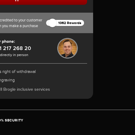
credited to your customer
1062 Rewards
n you make a purchase
y phone:
1 217 268 20
 directly in person
 right of withdrawal
ngraving
l Brogle inclusive services
0% SECURITY