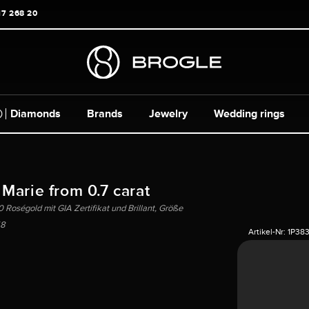
17 268 20
Diamonds
Brands
Jewelry
Wedding rings
 Marie from 0.7 carat
 Roségold mit GIA Zertifikat und Brillant, Größe
8
Artikel-Nr:
1P38