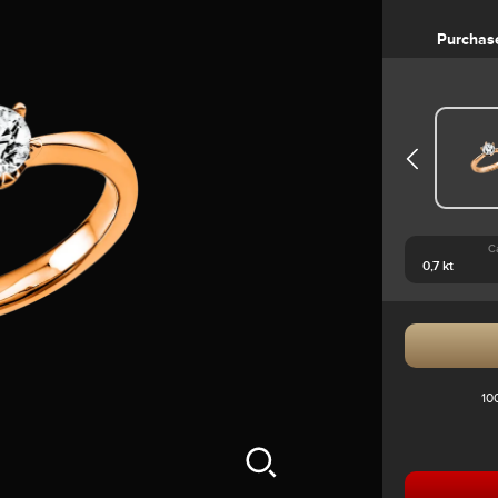
Purchas
C
10