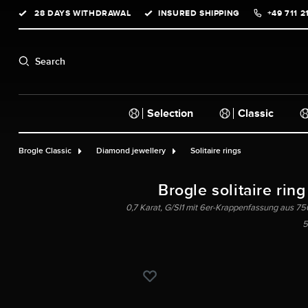
28 DAYS WITHDRAWAL
INSURED SHIPPING
+49 711 2
search
Skip to main navigation
Search
Selection
Classic
Brogle Classic
Diamond jewellery
Solitaire rings
Brogle solitaire ring
0,7 Karat, G/SI1 mit 6er-Krappenfassung aus 750
5