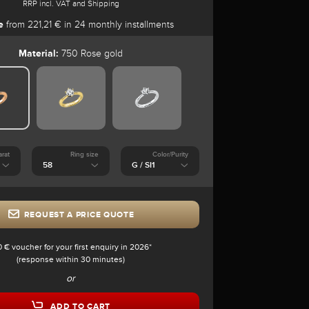
RRP incl. VAT and Shipping
e
from 221,21 € in 24 monthly installments
Material:
750 Rose gold
arat
Ring size
Color/Purity
REQUEST A PRICE QUOTE
0 € voucher for your first enquiry in 2026*
(response within 30 minutes)
or
ADD TO CART