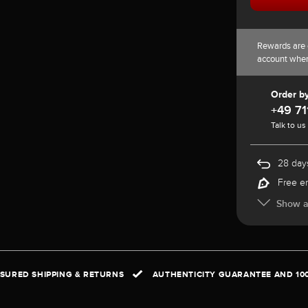
Rewards are 
account whe
Order b
+49 71
Talk to us
28 days
Free e
Show al
NSURED SHIPPING & RETURNS
AUTHENTICITY GUARANTEE AND 10