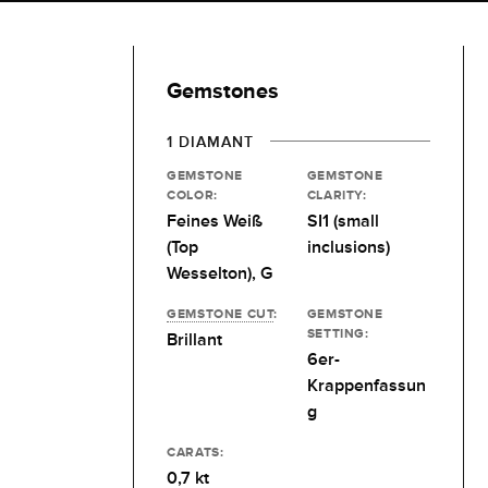
Gemstones
1 DIAMANT
GEMSTONE
GEMSTONE
COLOR:
CLARITY:
Feines Weiß
SI1 (small
(Top
inclusions)
Wesselton), G
GEMSTONE CUT
:
GEMSTONE
SETTING:
Brillant
6er-
Krappenfassun
g
CARATS:
0,7 kt