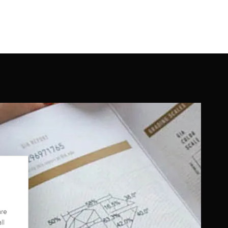
are
ll